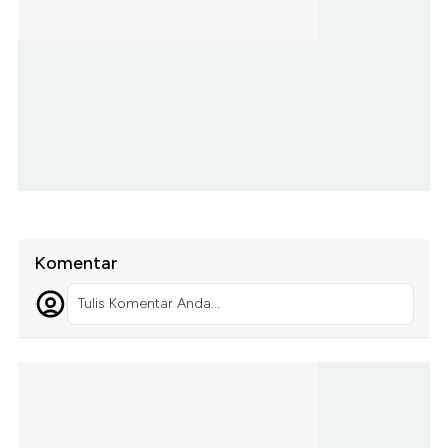
Komentar
Tulis Komentar Anda...