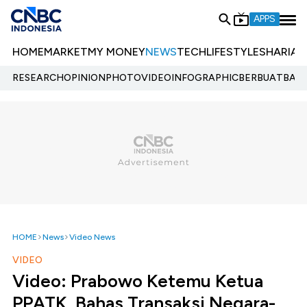
APPS
HOME
MARKET
MY MONEY
NEWS
TECH
LIFESTYLE
SHARIA
E
RESEARCH
OPINION
PHOTO
VIDEO
INFOGRAPHIC
BERBUATBAIK.
HOME
News
Video News
VIDEO
Video: Prabowo Ketemu Ketua
PPATK, Bahas Transaksi Negara-