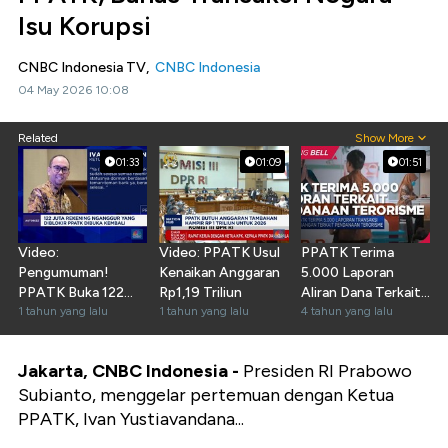
Isu Korupsi
CNBC Indonesia TV,
CNBC Indonesia
04 May 2026 10:08
Related
Show More
01:33
01:09
01:51
Video:
Video: PPATK Usul
PPATK Terima
Pengumuman!
Kenaikan Anggaran
5.000 Laporan
PPATK Buka 122
Rp1,19 Triliun
Aliran Dana Terkait
Juta Rekening
1 tahun yang lalu
1 tahun yang lalu
Terorisme
4 tahun yang lalu
Dormant
Jakarta, CNBC Indonesia -
Presiden RI Prabowo
Subianto, menggelar pertemuan dengan Ketua
PPATK, Ivan Yustiavandana...