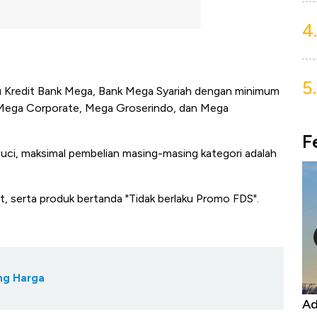
4.
5.
u Kredit Bank Mega, Bank Mega Syariah dengan minimum
u Mega Corporate, Mega Groserindo, dan Mega
F
 Cuci, maksimal pembelian masing-masing kategori adalah
t, serta produk bertanda "Tidak berlaku Promo FDS".
ing Harga
 Ekspor, Harga
Adu Panas Kinerja Emiten Minyak