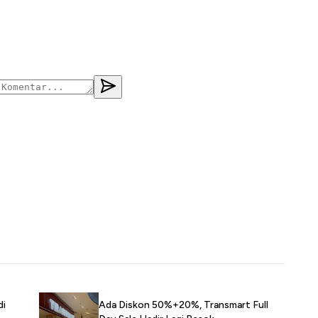
di
Ada Diskon 50%+20%, Transmart Full