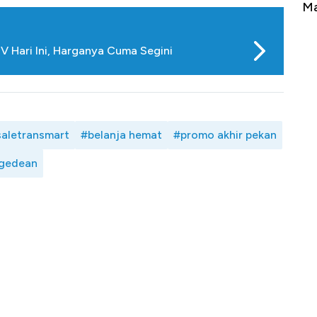
ke Zona Berbahaya
Mana yang Cuannya Paling Men
V Hari Ini, Harganya Cuma Segini
saletransmart
#belanja hemat
#promo akhir pekan
-gedean