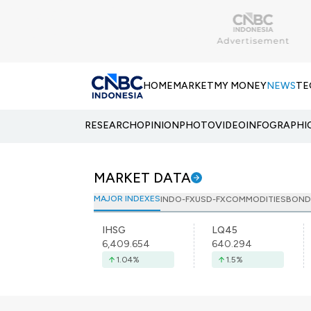
HOME
MARKET
MY MONEY
NEWS
TE
RESEARCH
OPINION
PHOTO
VIDEO
INFOGRAPHI
MARKET DATA
MAJOR INDEXES
INDO-FX
USD-FX
COMMODITIES
BOND
IHSG
LQ45
6,409.654
640.294
1.04
%
1.5
%