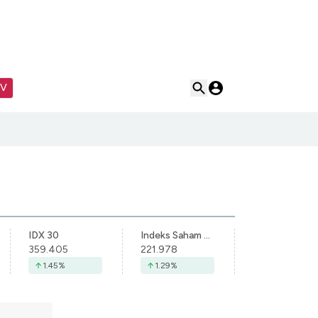
TV
IDX 30
Indeks Saham Syariah Indonesia
359.405
221.978
1.45
%
1.29
%