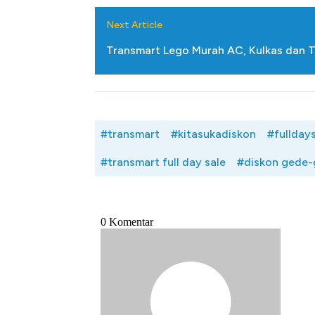
Tembaga Terbang 
Next Article
Transmart Lego Murah AC, Kulkas dan T
#transmart
#kitasukadiskon
#fullday
#transmart full day sale
#diskon gede