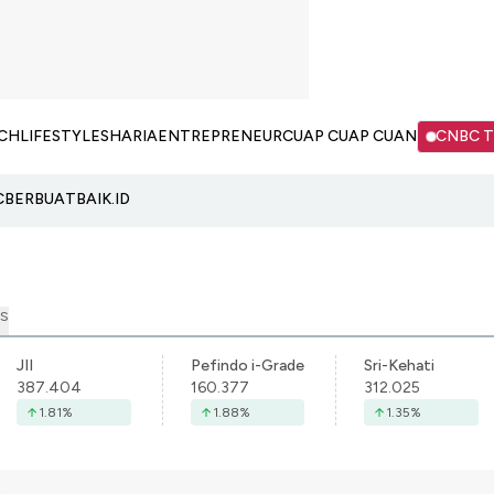
CH
LIFESTYLE
SHARIA
ENTREPRENEUR
CUAP CUAP CUAN
CNBC 
C
BERBUATBAIK.ID
S
JII
Pefindo i-Grade
Sri-Kehati
387.404
160.377
312.025
1.81
%
1.88
%
1.35
%