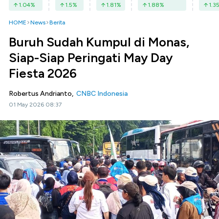
1.04
%
1.5
%
1.81
%
1.88
%
1.3
HOME
News
Berita
Buruh Sudah Kumpul di Monas,
Siap-Siap Peringati May Day
Fiesta 2026
Robertus Andrianto,
CNBC Indonesia
01 May 2026 08:37