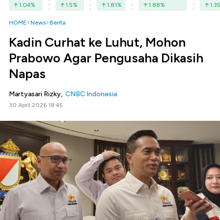
1.04
%
1.5
%
1.81
%
1.88
%
1.3
HOME
News
Berita
Kadin Curhat ke Luhut, Mohon
Prabowo Agar Pengusaha Dikasih
Napas
Martyasari Rizky,
CNBC Indonesia
30 April 2026 18:45