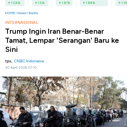
1.04
%
1.5
%
1.81
%
1.88
%
1.3
HOME
News
Berita
INTERNASIONAL
Trump Ingin Iran Benar-Benar
Tamat, Lempar 'Serangan' Baru ke
Sini
tps,
CNBC Indonesia
30 April 2026 07:10