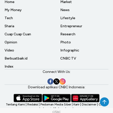
Home
Market
My Money
News
Tech
Lifestyle
Sharia
Entrepreneur
Cuap Cuap Cuan
Research
Opinion
Photo
Video
Infographic
Berbuatbaik.id
CNBC TV
Index
Connect With Us:
Download aplikasi CNBC Indonesia:
Tentang Kami
|
Redaksi
|
Pedoman Media Siber
|
Karir
|
Disclaimer
|
CNBC
Indonesia My Investment
©2026 CNBC Indonesia, A Transmedia Company