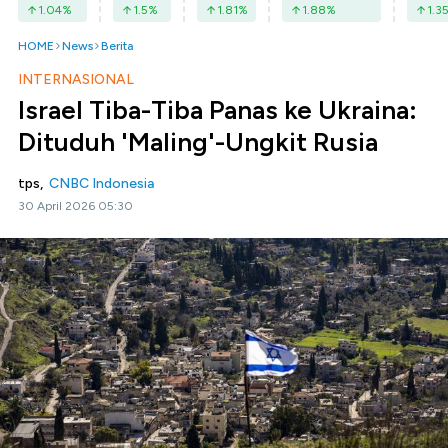
1.04
%
1.5
%
1.81
%
1.88
%
1.3
HOME
News
Berita
INTERNASIONAL
Israel Tiba-Tiba Panas ke Ukraina:
Dituduh 'Maling'-Ungkit Rusia
tps,
CNBC Indonesia
30 April 2026 05:30