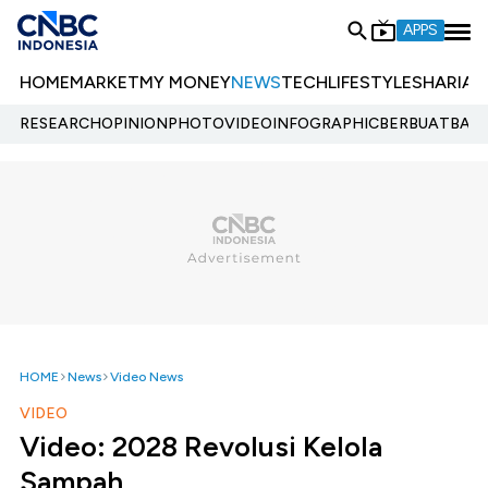
APPS
HOME
MARKET
MY MONEY
NEWS
TECH
LIFESTYLE
SHARIA
E
RESEARCH
OPINION
PHOTO
VIDEO
INFOGRAPHIC
BERBUATBAIK.
HOME
News
Video News
VIDEO
Video: 2028 Revolusi Kelola
Sampah