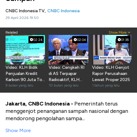
CNBC Indonesia TV,
CNBC Indonesia
29 April 2026 19:50
Related
Show More
02:24
02:04
01:38
Video: KLH Bidik
Video: Cengkeh RI
Video: KLH Genjot
Penjualan Kredit
di AS Terpapar
Rapor Perusahaan
Karbon 90 Juta Ton
Radioaktif, KLH
Lewat Proper 2025
CO2 di COP30
9 bulan yang lalu
Kirim Tim
10 bulan yang lalu
1 tahun yang lalu
Jakarta, CNBC Indonesia -
Pemerintah terus
menggenjot penanganan sampah nasional dengan
mendorong pengolahan sampa...
Show More