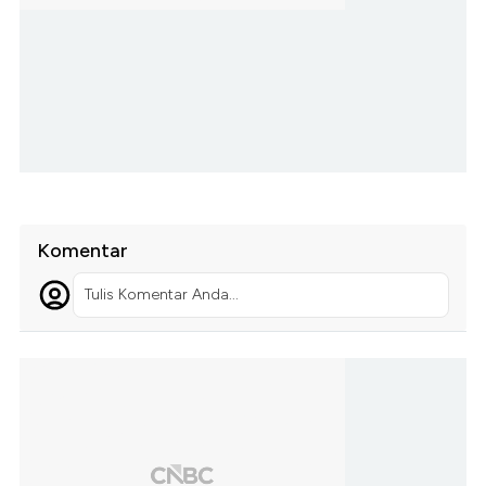
Komentar
Tulis Komentar Anda...