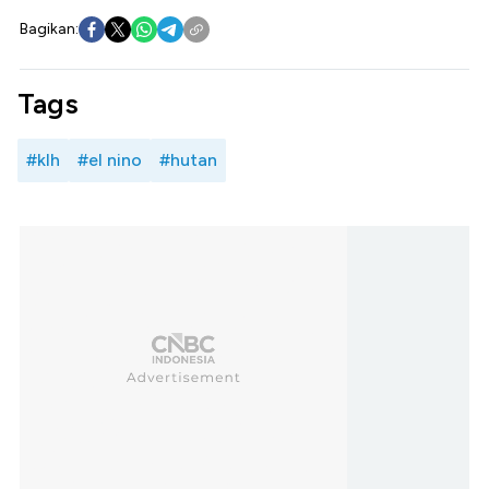
Bagikan:
Tags
#klh
#el nino
#hutan