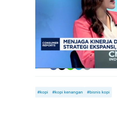
gejolak global termasuk kenaikan harga min
kopi.
Namun adanya penurunan harga komoditas 
dampak kenaikan harga plastik sehingga kenai
Seperti apa strategi bisnis kopi hadapi gej
dengan Co-Founder & Group CEO Kopi Ke
Indonesia (Rabu, 29/04/2026)
Bagikan:
#kopi
#kopi kenangan
#bisnis kopi