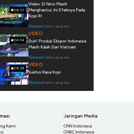
Video: El Nino Masih
Menghantui, Ini Efeknya Pada
08:07
Kopi RI
News
2 tahun yang lalu
VIDEO
04:04
Duh! Produk Ekspor Indonesia
Masih Kalah Dari Vietnam
News
5 tahun yang lalu
VIDEO
08:28
Sukhoi Rasa Kopi
News
6 tahun yang lalu
rmasi
Jaringan Media
ang Kami
CNN Indonesia
si
CNBC Indonesia