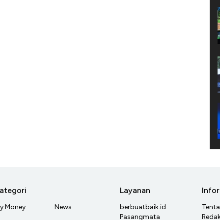
ategori
Layanan
Info
y Money
News
berbuatbaik.id
Tent
Pasangmata
Redak