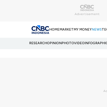
HOME
MARKET
MY MONEY
NEWS
TE
RESEARCH
OPINION
PHOTO
VIDEO
INFOGRAPHI