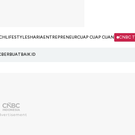
CH
LIFESTYLE
SHARIA
ENTREPRENEUR
CUAP CUAP CUAN
CNBC 
C
BERBUATBAIK.ID