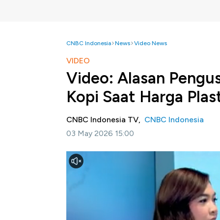
CNBC Indonesia
News
Video News
VIDEO
Video: Alasan Pengu
Kopi Saat Harga Plas
CNBC Indonesia TV,
CNBC Indonesia
03 May 2026 15:00
Jakarta, CNBC Indonesia-
Di tengah ketid
Kopi Kenangan, Edward Tirtanata optimisti
seiring dengan masih kuatnya tren minum kop
Kopi Kenangan di 2026 masih menargetkan pe
ini sudah mencapai 1.400-an gerai. Meski