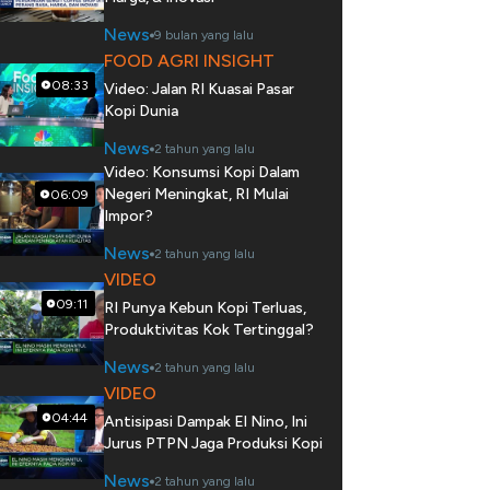
News
9 bulan yang lalu
FOOD AGRI INSIGHT
08:33
Video: Jalan RI Kuasai Pasar
Kopi Dunia
News
2 tahun yang lalu
Video: Konsumsi Kopi Dalam
Negeri Meningkat, RI Mulai
06:09
Impor?
News
2 tahun yang lalu
VIDEO
09:11
RI Punya Kebun Kopi Terluas,
Produktivitas Kok Tertinggal?
News
2 tahun yang lalu
VIDEO
04:44
Antisipasi Dampak El Nino, Ini
Jurus PTPN Jaga Produksi Kopi
News
2 tahun yang lalu