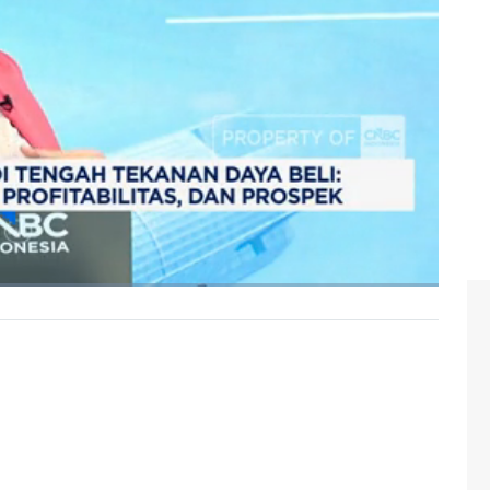
yak yang berdampak ke lonjakan harga plastik dan kemasan
kopi saat ini menjadi harapan untuk mengkompensasi
kan harga jual kopi masih bisa ditahan.
olak global? Selengkapnya simak ulasan Serliana Salsabila
nangan, Edward Tirtanata dalam Closing Bell, CNBC