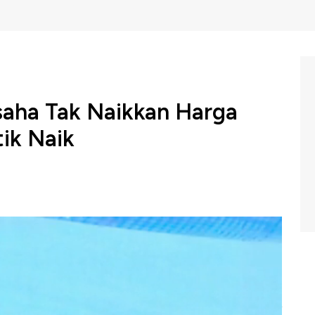
saha Tak Naikkan Harga
tik Naik
akpastian geopolitik global, Co-Founder & Group CEO
s terhadap bisnis kafe kopi menghadapi tahun 2026
i sebagai bagian dari gaya hidup masyarakat.
nambahan gerai kopi di dalam dan luar negeri yang saat
 demikian pengusaha kopi terus mengantisipasi dampak