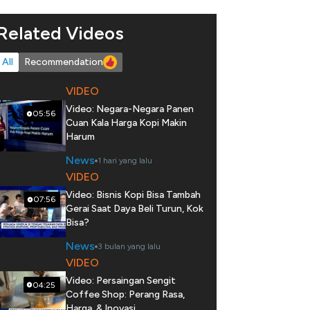
Related Videos
All
Recommendation
VIDEO
Video: Negara-Negara Panen
05:56
Cuan Kala Harga Kopi Makin
Harum
News
1 hari yang lalu
VIDEO
Video: Bisnis Kopi Bisa Tambah
07:56
Gerai Saat Daya Beli Turun, Kok
Bisa?
News
3 bulan yang lalu
VIDEO
Video: Persaingan Sengit
04:25
Coffee Shop: Perang Rasa,
Harga, & Inovasi