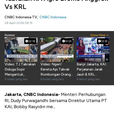
Vs KRL
CNBC Indonesia TV,
CNBC Indonesia
28 April 2026 09:15
Related
Show More
02:18
01:05
03:35
Video: TJ Tabrakan
Video: Ngeri!
Banjir Jakarta, KAI:
Diduga Sopir
Kereta Api Tabrak
Perjalanan Jarak
Mengantuk,
Rombongan Orang,
Jauh & KRL
Pemprov Evaluasi
5 bulan yang lalu
11 Tewas
8 bulan yang lalu
Terganggu
6 tahun yang lalu
Jam Kerja
Mengenaskan
Jakarta, CNBC Indonesia-
Menteri Perhubungan
RI, Dudy Purwagandhi bersama Direktur Utama PT
KAI, Bobby Rasyidin me...