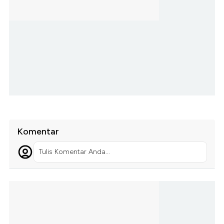
Komentar
Tulis Komentar Anda...