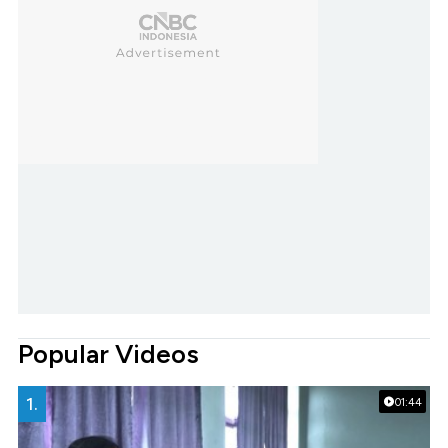
Popular Videos
1.
01:44