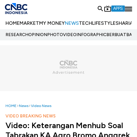
APPS
HOME
MARKET
MY MONEY
NEWS
TECH
LIFESTYLE
SHARIA
E
RESEARCH
OPINION
PHOTO
VIDEO
INFOGRAPHIC
BERBUATBAIK.
HOME
News
Video News
VIDEO BREAKING NEWS
Video: Keterangan Menhub Soal
Tabrakan KA Agro Bromo Anggrek