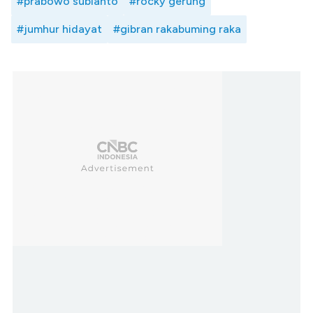
#prabowo subianto
#rocky gerung
#jumhur hidayat
#gibran rakabuming raka