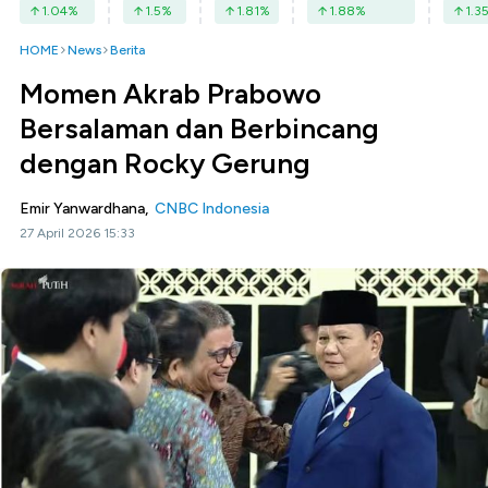
1.04
%
1.5
%
1.81
%
1.88
%
1.3
HOME
News
Berita
Momen Akrab Prabowo
Bersalaman dan Berbincang
dengan Rocky Gerung
Emir Yanwardhana,
CNBC Indonesia
27 April 2026 15:33