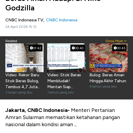
Godzilla
CNBC Indonesia TV,
CNBC Indonesia
24 April 2026 15:12
Related
Show More
01:42
00:40
00:45
Video: Rekor Baru
Video: Stok Beras
Bulog: Beras Aman
Stok Beras Bulog,
Membludak!
Hingga Akhir Tahun
Tembus 4,7 Juta
Mentan Siap
6 tahun yang lalu
Ton
3 bulan yang lalu
Dukung Progam
1 tahun yang lalu
Bansos Beras
Jakarta, CNBC Indonesia-
Menteri Pertanian
Amran Sulaiman memastikan ketahanan pangan
nasional dalam kondisi aman ...