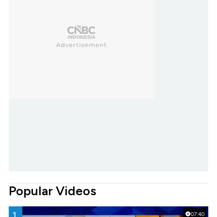
Popular Videos
1.
07:40