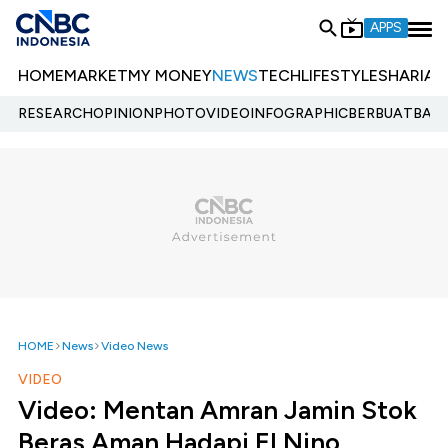
APPS
HOME
MARKET
MY MONEY
NEWS
TECH
LIFESTYLE
SHARIA
E
RESEARCH
OPINION
PHOTO
VIDEO
INFOGRAPHIC
BERBUATBAIK.
HOME
News
Video News
VIDEO
Video: Mentan Amran Jamin Stok
Beras Aman Hadapi El Nino