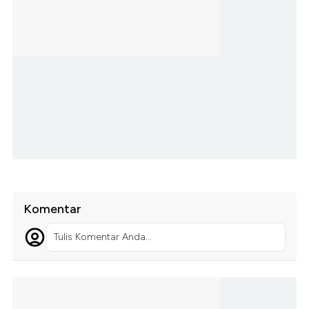
Komentar
Tulis Komentar Anda...