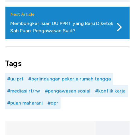
Next Article
Membongkar Isian UU PPRT yang Baru Diketok
Sah Puan: Pengawasan Sulit?
Tags
#uu prt
#perlindungan pekerja rumah tangga
#mediasi rt/rw
#pengawasan sosial
#konflik kerja
#puan maharani
#dpr