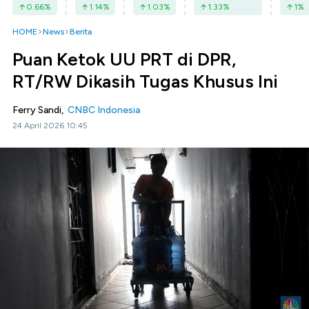
0.66
%
1.14
%
1.03
%
1.33
%
1
%
HOME
News
Berita
Puan Ketok UU PRT di DPR,
RT/RW Dikasih Tugas Khusus Ini
Ferry Sandi,
CNBC Indonesia
24 April 2026 10:45