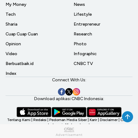
My Money
News
Tech
Lifestyle
Sharia
Entrepreneur
Cuap Cuap Cuan
Research
Opinion
Photo
Video
Infographic
Berbuatbaik.id
CNBC TV
Index
Connect With Us:
Download aplikasi CNBC Indonesia:
Tentang Kami
|
Redaksi
|
Pedoman Media Siber
|
Karir
|
Disclaimer
|
CNBC
Indonesia My Investment
©2026 CNBC Indonesia, A Transmedia Company