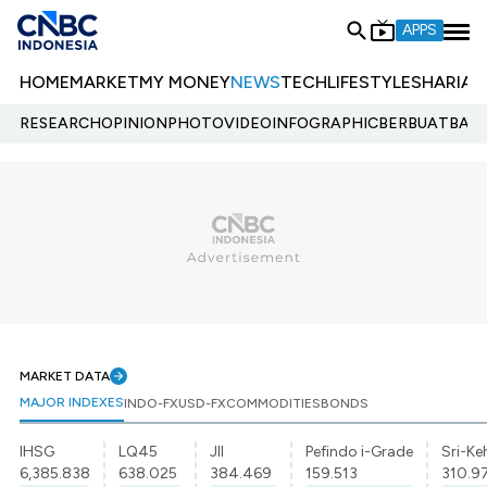
APPS
HOME
MARKET
MY MONEY
NEWS
TECH
LIFESTYLE
SHARIA
E
RESEARCH
OPINION
PHOTO
VIDEO
INFOGRAPHIC
BERBUATBAIK.
MARKET DATA
MAJOR INDEXES
INDO-FX
USD-FX
COMMODITIES
BONDS
IHSG
LQ45
JII
Pefindo i-Grade
Sri-Ke
6,385.838
638.025
384.469
159.513
310.9