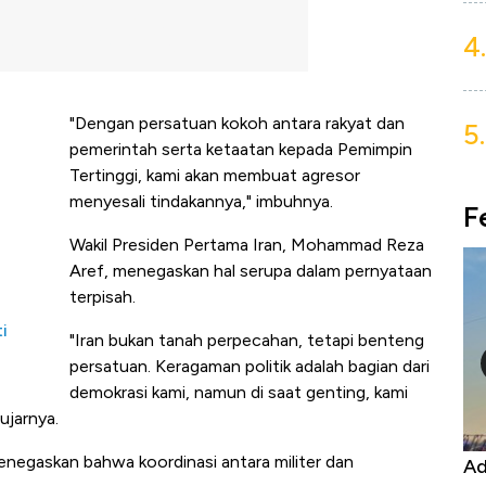
4.
"Dengan persatuan kokoh antara rakyat dan
5.
pemerintah serta ketaatan kepada Pemimpin
Tertinggi, kami akan membuat agresor
menyesali tindakannya," imbuhnya.
F
Wakil Presiden Pertama Iran, Mohammad Reza
Aref, menegaskan hal serupa dalam pernyataan
terpisah.
i
"Iran bukan tanah perpecahan, tetapi benteng
persatuan. Keragaman politik adalah bagian dari
demokrasi kami, namun di saat genting, kami
ujarnya.
negaskan bahwa koordinasi antara militer dan
Harga
Adu Panas Kinerja Emiten Minyak RI,
10