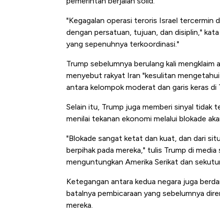
pemerintah berjalan solid.
Tembaga Terbang ke Zona B
"Kegagalan operasi teroris Israel tercermin d
dengan persatuan, tujuan, dan disiplin," ka
yang sepenuhnya terkoordinasi."
Trump sebelumnya berulang kali mengklaim a
menyebut rakyat Iran "kesulitan mengetahui
antara kelompok moderat dan garis keras di 
Selain itu, Trump juga memberi sinyal tidak
menilai tekanan ekonomi melalui blokade ak
"Blokade sangat ketat dan kuat, dan dari si
berpihak pada mereka," tulis Trump di media 
menguntungkan Amerika Serikat dan sekutu
Ketegangan antara kedua negara juga berda
batalnya pembicaraan yang sebelumnya dire
mereka.