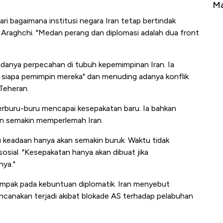
erbahaya
Mana yang Cuannya Paling Menyala?
Pe
ari bagaimana institusi negara Iran tetap bertindak
ta Araghchi. "Medan perang dan diplomasi adalah dua front
danya perpecahan di tubuh kepemimpinan Iran. Ia
 siapa pemimpin mereka" dan menuding adanya konflik
Teheran.
 terburu-buru mencapai kesepakatan baru. Ia bahkan
an semakin memperlemah Iran.
tu keadaan hanya akan semakin buruk. Waktu tidak
sosial. "Kesepakatan hanya akan dibuat jika
nya."
mpak pada kebuntuan diplomatik. Iran menyebut
ncanakan terjadi akibat blokade AS terhadap pelabuhan