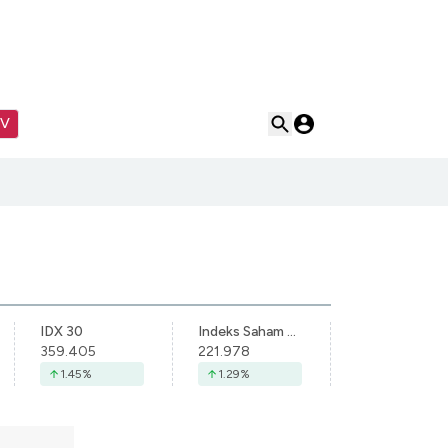
TV
IDX 30
Indeks Saham Syariah Indonesia
359.405
221.978
1.45
%
1.29
%