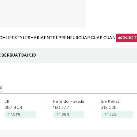
CH
LIFESTYLE
SHARIA
ENTREPRENEUR
CUAP CUAP CUAN
CNBC 
C
BERBUATBAIK.ID
S
JII
Pefindo i-Grade
Sri-Kehati
387.404
160.377
312.025
1.81
%
1.88
%
1.35
%