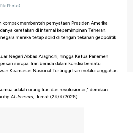
ile Photo)
an kompak membantah pernyataan Presiden Amerika
danya keretakan di internal kepemimpinan Teheran.
egara mereka tetap solid di tengah tekanan geopolitik
Luar Negeri Abbas Araghchi, hingga Ketua Parlemen
an serupa: Iran berada dalam kondisi bersatu.
ewan Keamanan Nasional Tertinggi Iran melalui unggahan
a semua adalah orang Iran dan revolusioner," demikian
kutip
Al Jazeera
, Jumat (24/4/2026).