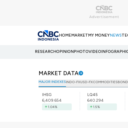
HOME
MARKET
MY MONEY
NEWS
TE
RESEARCH
OPINION
PHOTO
VIDEO
INFOGRAPHI
MARKET DATA
MAJOR INDEXES
INDO-FX
USD-FX
COMMODITIES
BOND
IHSG
LQ45
6,409.654
640.294
1.04
%
1.5
%