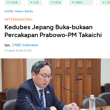
1.04
%
1.5
%
1.81
%
1.88
%
1.3
HOME
News
Berita
INTERNASIONAL
Kedubes Jepang Buka-bukaan
Percakapan Prabowo-PM Takaichi
tps,
CNBC Indonesia
23 April 2026 21:00