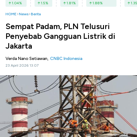
1.04
%
1.5
%
1.81
%
1.88
%
1.3
HOME
News
Berita
Sempat Padam, PLN Telusuri
Penyebab Gangguan Listrik di
Jakarta
Verda Nano Setiawan,
CNBC Indonesia
23 April 2026 13:07