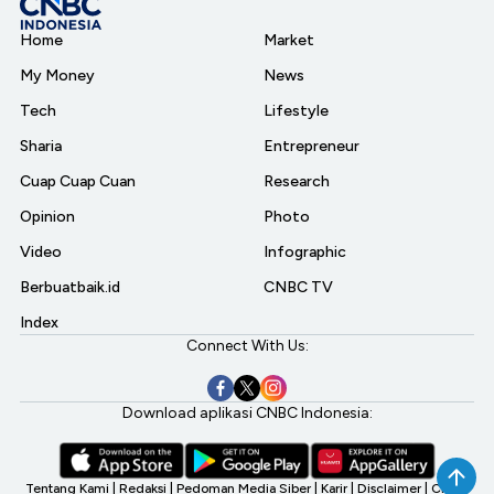
Home
Market
My Money
News
Tech
Lifestyle
Sharia
Entrepreneur
Cuap Cuap Cuan
Research
Opinion
Photo
Video
Infographic
Berbuatbaik.id
CNBC TV
Index
Connect With Us:
Download aplikasi CNBC Indonesia:
Tentang Kami
|
Redaksi
|
Pedoman Media Siber
|
Karir
|
Disclaimer
|
CNBC