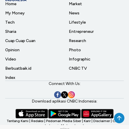
Home
Market
My Money
News
Tech
Lifestyle
Sharia
Entrepreneur
Cuap Cuap Cuan
Research
Opinion
Photo
Video
Infographic
Berbuatbaik.id
CNBC TV
Index
Connect With Us:
Download aplikasi CNBC Indonesia:
Tentang Kami
|
Redaksi
|
Pedoman Media Siber
|
Karir
|
Disclaimer
|
CNBC
Indonesia My Investment