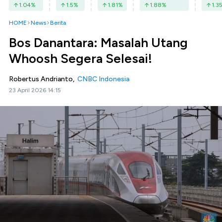
1.04
%
1.5
%
1.81
%
1.88
%
1.3
HOME
News
Berita
Bos Danantara: Masalah Utang
Whoosh Segera Selesai!
Robertus Andrianto,
CNBC Indonesia
23 April 2026 14:15