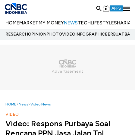
APPS
HOME
MARKET
MY MONEY
NEWS
TECH
LIFESTYLE
SHARIA
E
RESEARCH
OPINION
PHOTO
VIDEO
INFOGRAPHIC
BERBUATBAIK.
HOME
News
Video News
VIDEO
Video: Respons Purbaya Soal
Rencana PPN Jasa Jalan Tol