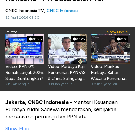
CNBC Indonesia TV,
CNBC Indonesia
23 April 2026 09:50
Related
Show More
08:28
07:25
01:10
Video: PPN 0%
Video: Purbaya Kaji
Video: Menkeu
Rumah Lanjut 2026:
Penurunan PPN-AS
Purbaya Bahas
Siapa Diuntungkan?
& China Saling Jegal
Wacana Penurunan
7 bulan yang lalu
Biaya Kapal
9 bulan yang lalu
Tarif PPN
9 bulan yang lalu
Jakarta, CNBC Indonesia -
Menteri Keuangan
Purbaya Yudhi Sadewa mengatakan, kebijakan
mekanisme pemungutan PPN ata...
Show More