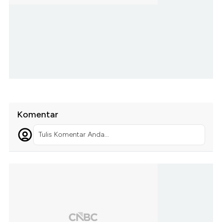
Komentar
Tulis Komentar Anda...