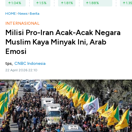
1.04
%
1.5
%
1.81
%
1.88
%
1.3
HOME
News
Berita
INTERNASIONAL
Milisi Pro-Iran Acak-Acak Negara
Muslim Kaya Minyak Ini, Arab
Emosi
tps,
CNBC Indonesia
22 April 2026 22:10