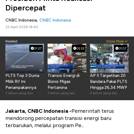
Dipercepat
CNBC Indonesia,
CNBC Indonesia
22 April 2026 18:40
Related
Show More
01:07
03:53
01:07
PLTS Top 3 Dunia
Transisi Energi di
AP II Targetkan 20
Milik RI! Ini
Bisnis Migas
Bandara Pakai PLTS
Penampakannya
Pertamina
Hingga 26,34 MWP
2 tahun yang lalu
3 tahun yang lalu
4 tahun yang lalu
Jakarta, CNBC Indonesia -
Pemerintah terus
mendorong percepatan transisi energi baru
terbarukan, melalui program Pe...