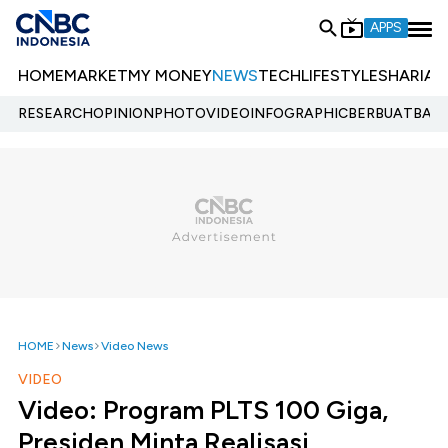
APPS
HOME
MARKET
MY MONEY
NEWS
TECH
LIFESTYLE
SHARIA
E
RESEARCH
OPINION
PHOTO
VIDEO
INFOGRAPHIC
BERBUATBAIK.
HOME
News
Video News
VIDEO
Video: Program PLTS 100 Giga,
Presiden Minta Realisasi