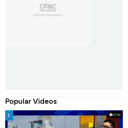
Popular Videos
1.
07:40