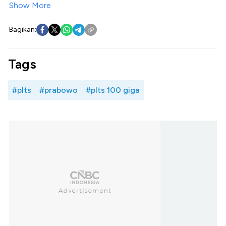
Show More
Bagikan:
Tags
#plts
#prabowo
#plts 100 giga