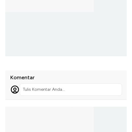
Komentar
Tulis Komentar Anda...