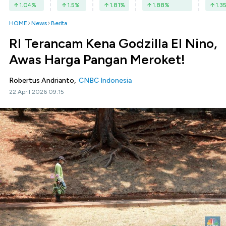
1.04
%
1.5
%
1.81
%
1.88
%
1.3
HOME
News
Berita
RI Terancam Kena Godzilla El Nino,
Awas Harga Pangan Meroket!
Robertus Andrianto,
CNBC Indonesia
22 April 2026 09:15