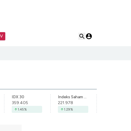
TV
IDX 30
Indeks Saham Syariah Indonesia
359.405
221.978
1.45
%
1.29
%