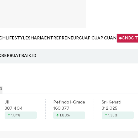
CH
LIFESTYLE
SHARIA
ENTREPRENEUR
CUAP CUAP CUAN
CNBC 
C
BERBUATBAIK.ID
S
JII
Pefindo i-Grade
Sri-Kehati
387.404
160.377
312.025
1.81
%
1.88
%
1.35
%