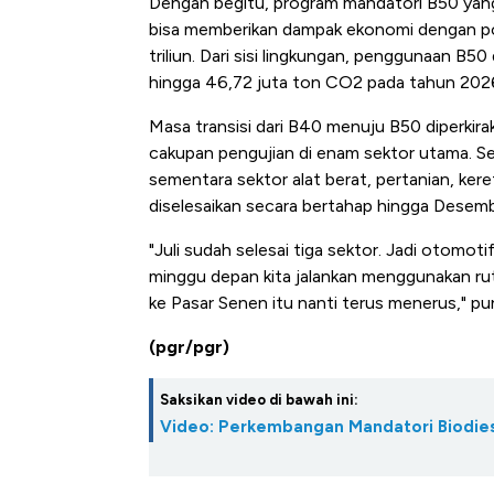
Dengan begitu, program mandatori B50 yang 
bisa memberikan dampak ekonomi dengan p
triliun. Dari sisi lingkungan, penggunaan 
hingga 46,72 juta ton CO2 pada tahun 202
Masa transisi dari B40 menuju B50 diperkira
cakupan pengujian di enam sektor utama. S
sementara sektor alat berat, pertanian, keret
diselesaikan secara bertahap hingga Desem
"Juli sudah selesai tiga sektor. Jadi otomoti
minggu depan kita jalankan menggunakan ru
ke Pasar Senen itu nanti terus menerus," pu
(pgr/pgr)
Saksikan video di bawah ini:
Video: Perkembangan Mandatori Biodies