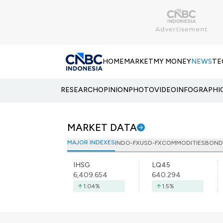
HOME
MARKET
MY MONEY
NEWS
TE
RESEARCH
OPINION
PHOTO
VIDEO
INFOGRAPHI
MARKET DATA
MAJOR INDEXES
INDO-FX
USD-FX
COMMODITIES
BOND
IHSG
LQ45
6,409.654
640.294
1.04
%
1.5
%