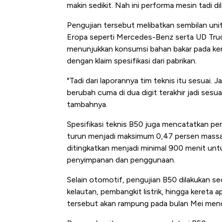
Tembaga Terbang ke Zona B
makin sedikit. Nah ini performa mesin tadi dila
Pengujian tersebut melibatkan sembilan uni
Eropa seperti Mercedes-Benz serta UD Truc
menunjukkan konsumsi bahan bakar pada ke
dengan klaim spesifikasi dari pabrikan.
"Tadi dari laporannya tim teknis itu sesuai. J
berubah cuma di dua digit terakhir jadi sesuai
tambahnya.
Spesifikasi teknis B50 juga mencatatkan pe
turun menjadi maksimum 0,47 persen massa di
ditingkatkan menjadi minimal 900 menit un
penyimpanan dan penggunaan.
Selain otomotif, pengujian B50 dilakukan se
kelautan, pembangkit listrik, hingga kereta 
tersebut akan rampung pada bulan Mei men