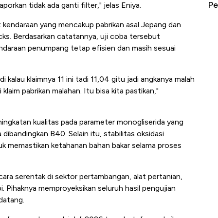
erbahaya
Mana yang Cuannya Paling Menyala?
Pe
porkan tidak ada ganti filter," jelas Eniya.
t kendaraan yang mencakup pabrikan asal Jepang dan
ks. Berdasarkan catatannya, uji coba tersebut
ndaraan penumpang tetap efisien dan masih sesuai
adi kalau klaimnya 11 ini tadi 11,04 gitu jadi angkanya malah
 klaim pabrikan malahan. Itu bisa kita pastikan,"
ningkatan kualitas pada parameter monogliserida yang
bandingkan B40. Selain itu, stabilitas oksidasi
tuk memastikan ketahanan bahan bakar selama proses
cara serentak di sektor pertambangan, alat pertanian,
api. Pihaknya memproyeksikan seluruh hasil pengujian
datang.