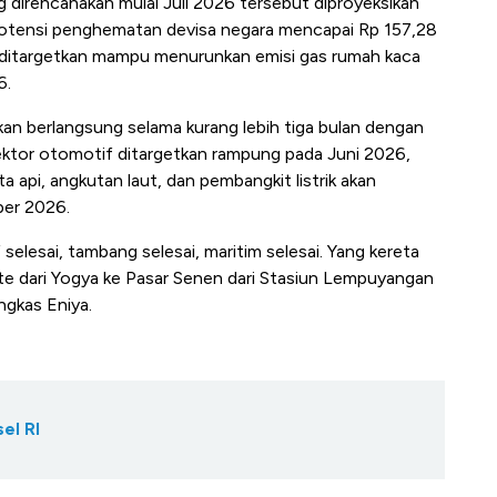
direncanakan mulai Juli 2026 tersebut diproyeksikan
otensi penghematan devisa negara mencapai Rp 157,28
B50 ditargetkan mampu menurunkan emisi gas rumah kaca
6.
kan berlangsung selama kurang lebih tiga bulan dengan
ektor otomotif ditargetkan rampung pada Juni 2026,
a api, angkutan laut, dan pembangkit listrik akan
ber 2026.
f selesai, tambang selesai, maritim selesai. Yang kereta
te dari Yogya ke Pasar Senen dari Stasiun Lempuyangan
ngkas Eniya.
el RI