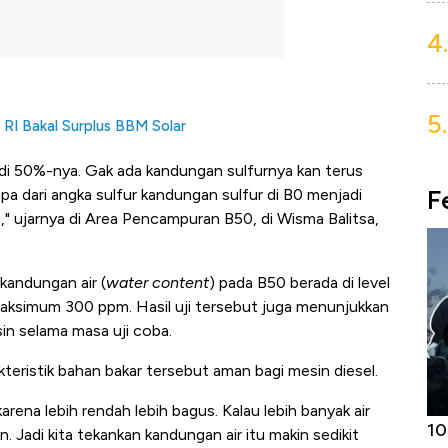
4.
5.
, RI Bakal Surplus BBM Solar
di 50%-nya. Gak ada kandungan sulfurnya kan terus
F
apa dari angka sulfur kandungan sulfur di B0 menjadi
," ujarnya di Area Pencampuran B50, di Wisma Balitsa,
 kandungan air (
water content
) pada B50 berada di level
ksimum 300 ppm. Hasil uji tersebut juga menunjukkan
sin selama masa uji coba.
eristik bahan bakar tersebut aman bagi mesin diesel.
arena lebih rendah lebih bagus. Kalau lebih banyak air
Harga
Adu Panas Kinerja Emiten Minyak RI,
10
. Jadi kita tekankan kandungan air itu makin sedikit