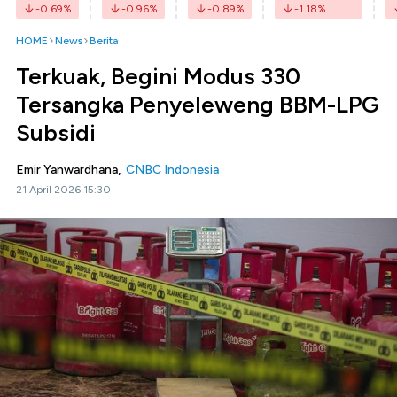
-0.69
%
-0.96
%
-0.89
%
-1.18
%
HOME
News
Berita
Terkuak, Begini Modus 330
Tersangka Penyeleweng BBM-LPG
Subsidi
Emir Yanwardhana,
CNBC Indonesia
21 April 2026 15:30