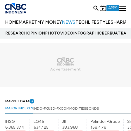
APPS
HOME
MARKET
MY MONEY
NEWS
TECH
LIFESTYLE
SHARIA
E
RESEARCH
OPINION
PHOTO
VIDEO
INFOGRAPHIC
BERBUATBAIK.
MARKET DATA
MAJOR INDEXES
INDO-FX
USD-FX
COMMODITIES
BONDS
IHSG
LQ45
JII
Pefindo i-Grade
Sr
6,365.374
634.125
383.968
158.478
3