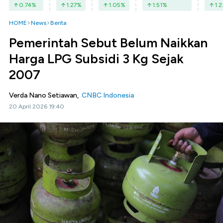
0.74
%
1.27
%
1.05
%
1.51
%
1.2
HOME
News
Berita
Pemerintah Sebut Belum Naikkan
Harga LPG Subsidi 3 Kg Sejak
2007
Verda Nano Setiawan,
CNBC Indonesia
20 April 2026 19:40