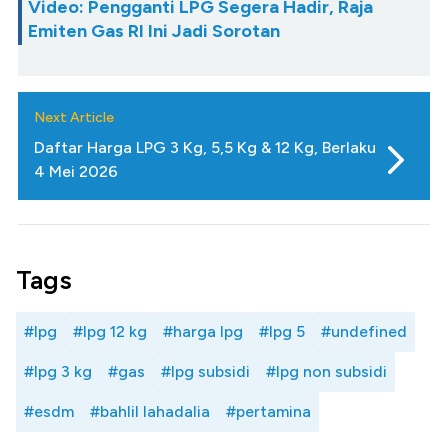
Video: Pengganti LPG Segera Hadir, Raja
Emiten Gas RI Ini Jadi Sorotan
Next Article
Daftar Harga LPG 3 Kg, 5,5 Kg & 12 Kg, Berlaku
4 Mei 2026
Tags
#lpg
#lpg 12 kg
#harga lpg
#lpg 5
#undefined
#lpg 3 kg
#gas
#lpg subsidi
#lpg non subsidi
#esdm
#bahlil lahadalia
#pertamina