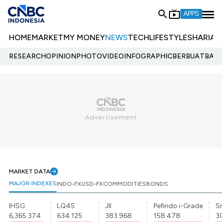
APPS
HOME
MARKET
MY MONEY
NEWS
TECH
LIFESTYLE
SHARIA
E
RESEARCH
OPINION
PHOTO
VIDEO
INFOGRAPHIC
BERBUATBAIK.
MARKET DATA
MAJOR INDEXES
INDO-FX
USD-FX
COMMODITIES
BONDS
IHSG
LQ45
JII
Pefindo i-Grade
Sr
6,365.374
634.125
383.968
158.478
3