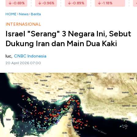
-0.69
%
-0.96
%
-0.89
%
-1.18
%
HOME
News
Berita
INTERNASIONAL
Israel "Serang" 3 Negara Ini, Sebut
Dukung Iran dan Main Dua Kaki
luc,
CNBC Indonesia
20 April 2026 07:00