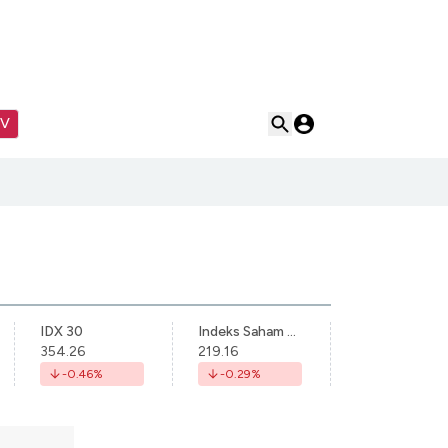
TV
IDX 30
Indeks Saham Syariah Indonesia
354.26
219.16
-0.46
%
-0.29
%