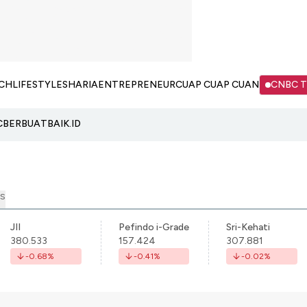
CH
LIFESTYLE
SHARIA
ENTREPRENEUR
CUAP CUAP CUAN
CNBC 
C
BERBUATBAIK.ID
S
JII
Pefindo i-Grade
Sri-Kehati
380.533
157.424
307.881
-0.68
%
-0.41
%
-0.02
%