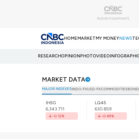
HOME
MARKET
MY MONEY
NEWS
TE
RESEARCH
OPINION
PHOTO
VIDEO
INFOGRAPHI
MARKET DATA
MAJOR INDEXES
INDO-FX
USD-FX
COMMODITIES
BOND
IHSG
LQ45
6,343.711
630.859
-0.12
%
-0.49
%