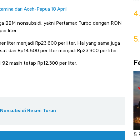
amina dari Aceh-Papua 18 April
4.
arga BBM nonsubsidi, yakni Pertamax Turbo dengan RON
er liter.
5.
per liter menjadi Rp23.600 per liter. Hal yang sama juga
t dari Rp14.500 per liter menjadi Rp23.900 per liter.
F
92 masih tetap Rp12.300 per liter.
 Nonsubsidi Resmi Turun
niture &
Industri Susu Jadi Bintang Baru Ekonomi
5 