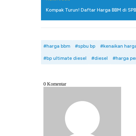
Alas Kaki Tumbuh Double Dig
Kompak Turun! Daftar Harga BBM di SPBU 
#harga bbm
#spbu bp
#kenaikan harg
#bp ultimate diesel
#diesel
#harga pe