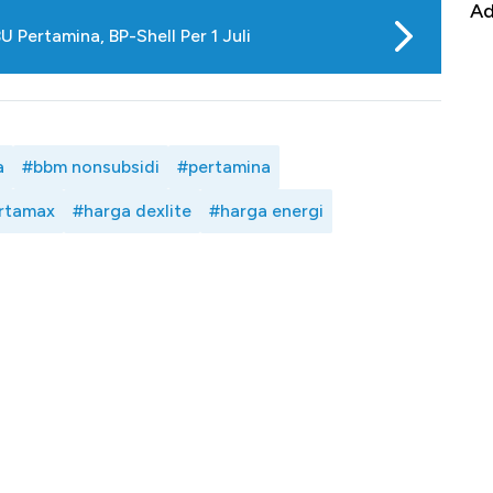
it
RI
Ad
Pertamina, BP-Shell Per 1 Juli
a
#bbm nonsubsidi
#pertamina
rtamax
#harga dexlite
#harga energi