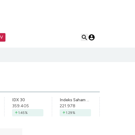
TV
IDX 30
Indeks Saham Syariah Indonesia
359.405
221.978
1.45
%
1.29
%