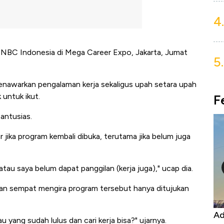
4.
 CNBC Indonesia di Mega Career Expo, Jakarta, Jumat
5.
enawarkan pengalaman kerja sekaligus upah setara upah
 untuk ikut.
F
 antusias.
ika program kembali dibuka, terutama jika belum juga
atau saya belum dapat panggilan (kerja juga)," ucap dia.
kan sempat mengira program tersebut hanya ditujukan
Kongo Tutup Keran Ekspor, Harga
Ad
u yang sudah lulus dan cari kerja bisa?" ujarnya.