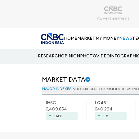
HOME
MARKET
MY MONEY
NEWS
TE
RESEARCH
OPINION
PHOTO
VIDEO
INFOGRAPHI
MARKET DATA
MAJOR INDEXES
INDO-FX
USD-FX
COMMODITIES
BOND
IHSG
LQ45
6,409.654
640.294
1.04
%
1.5
%