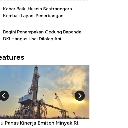
Kabar Baik! Husein Sastranegara
Kembali Layani Penerbangan
Begini Penampakan Gedung Bapenda
DKI Hangus Usai Dilalap Api
eatures
u Panas Kinerja Emiten Minyak RI,
10 Provinsi den