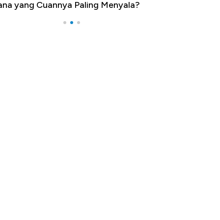
na yang Cuannya Paling Menyala?
Pengangguran Te