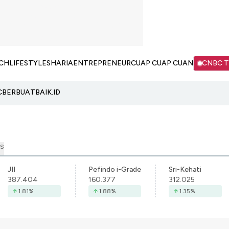
CH
LIFESTYLE
SHARIA
ENTREPRENEUR
CUAP CUAP CUAN
CNBC 
C
BERBUATBAIK.ID
S
JII
Pefindo i-Grade
Sri-Kehati
387.404
160.377
312.025
1.81
%
1.88
%
1.35
%