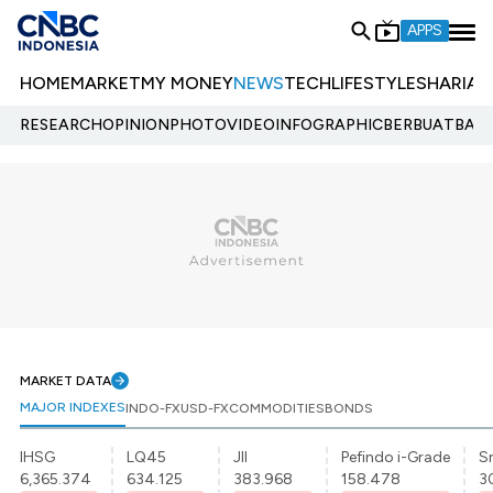
APPS
HOME
MARKET
MY MONEY
NEWS
TECH
LIFESTYLE
SHARIA
E
RESEARCH
OPINION
PHOTO
VIDEO
INFOGRAPHIC
BERBUATBAIK.
MARKET DATA
MAJOR INDEXES
INDO-FX
USD-FX
COMMODITIES
BONDS
IHSG
LQ45
JII
Pefindo i-Grade
Sr
6,365.374
634.125
383.968
158.478
3