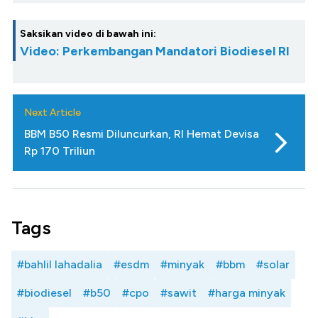
Saksikan video di bawah ini:
Video: Perkembangan Mandatori Biodiesel RI
Next Article
BBM B50 Resmi Diluncurkan, RI Hemat Devisa
Rp 170 Triliun
Tags
#bahlil lahadalia
#esdm
#minyak
#bbm
#solar
#biodiesel
#b50
#cpo
#sawit
#harga minyak