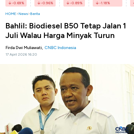
-0.69
%
-0.96
%
-0.89
%
-1.18
%
HOME
News
Berita
Bahlil: Biodiesel B50 Tetap Jalan 1
Juli Walau Harga Minyak Turun
Firda Dwi Muliawati,
CNBC Indonesia
17 April 2026 16:20