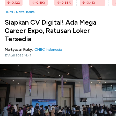
-0.12
%
-0.49
%
-0.68
%
-0.41
%
HOME
News
Berita
Siapkan CV Digital! Ada Mega
Career Expo, Ratusan Loker
Tersedia
Martyasari Rizky,
CNBC Indonesia
17 April 2026 14:47