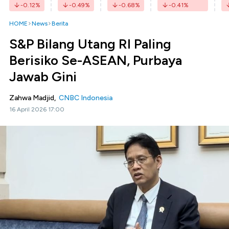
-0.12
%
-0.49
%
-0.68
%
-0.41
%
HOME
News
Berita
S&P Bilang Utang RI Paling
Berisiko Se-ASEAN, Purbaya
Jawab Gini
Zahwa Madjid,
CNBC Indonesia
16 April 2026 17:00