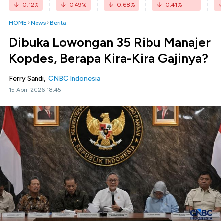
-0.12
%
-0.49
%
-0.68
%
-0.41
%
HOME
News
Berita
Dibuka Lowongan 35 Ribu Manajer
Kopdes, Berapa Kira-Kira Gajinya?
Ferry Sandi,
CNBC Indonesia
15 April 2026 18:45