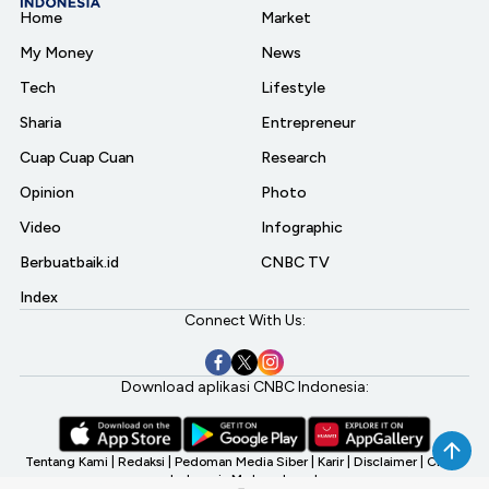
Home
Market
My Money
News
Tech
Lifestyle
Sharia
Entrepreneur
Cuap Cuap Cuan
Research
Opinion
Photo
Video
Infographic
Berbuatbaik.id
CNBC TV
Index
Connect With Us:
Download aplikasi CNBC Indonesia:
Tentang Kami
|
Redaksi
|
Pedoman Media Siber
|
Karir
|
Disclaimer
|
CNBC
Indonesia My Investment