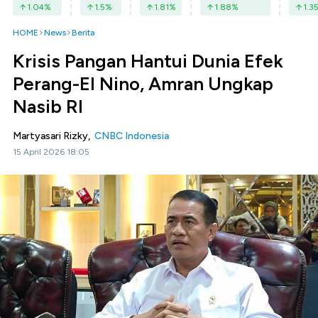
1.04
%
1.5
%
1.81
%
1.88
%
1.3
HOME
News
Berita
Krisis Pangan Hantui Dunia Efek
Perang-El Nino, Amran Ungkap
Nasib RI
Martyasari Rizky,
CNBC Indonesia
15 April 2026 18:05