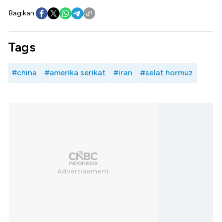
Bagikan:
Tags
#china
#amerika serikat
#iran
#selat hormuz