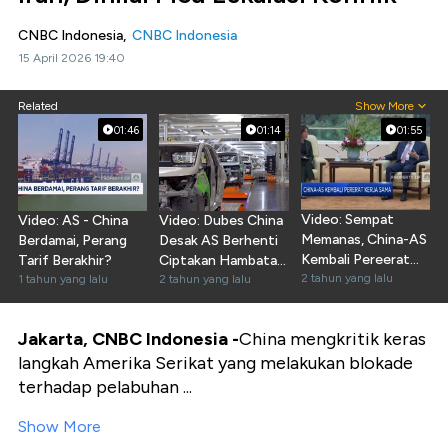
CNBC Indonesia,
CNBC Indonesia
15 April 2026 19:40
Related
Show More
01:46
01:14
01:55
Video: Sempat
Video: AS - China
Video: Dubes China
Memanas, China-AS
Berdamai, Perang
Desak AS Berhenti
Kembali Pereerat
Tarif Berakhir?
Ciptakan Hambatan
Kerja Sama
2 tahun yang lalu
1 tahun yang lalu
Baru
2 tahun yang lalu
Jakarta, CNBC Indonesia -
China mengkritik keras
langkah Amerika Serikat yang melakukan blokade
terhadap pelabuhan ...
Show More