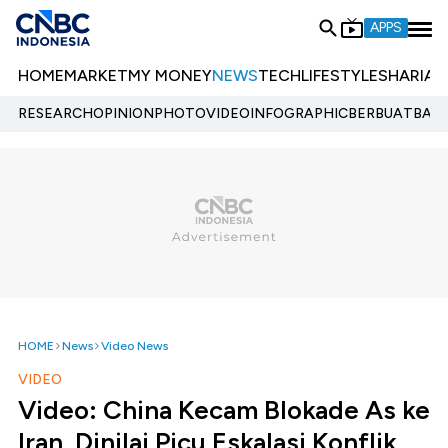
APPS
HOME
MARKET
MY MONEY
NEWS
TECH
LIFESTYLE
SHARIA
E
RESEARCH
OPINION
PHOTO
VIDEO
INFOGRAPHIC
BERBUATBAIK.
HOME
News
Video News
VIDEO
Video: China Kecam Blokade As ke
Iran, Dinilai Picu Eskalasi Konflik