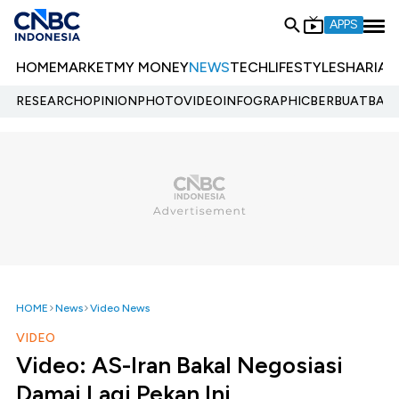
APPS
HOME
MARKET
MY MONEY
NEWS
TECH
LIFESTYLE
SHARIA
E
RESEARCH
OPINION
PHOTO
VIDEO
INFOGRAPHIC
BERBUATBAIK.
HOME
News
Video News
VIDEO
Video: AS-Iran Bakal Negosiasi
Damai Lagi Pekan Ini