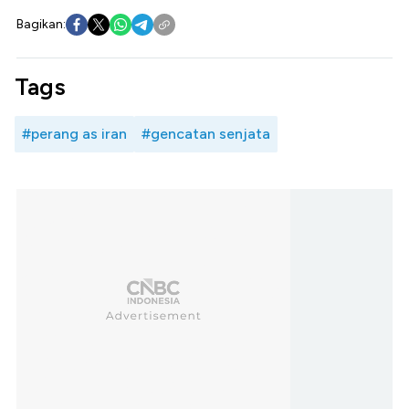
Bagikan:
Tags
#perang as iran
#gencatan senjata