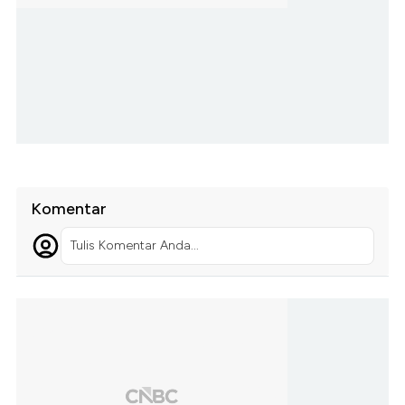
Komentar
Tulis Komentar Anda...