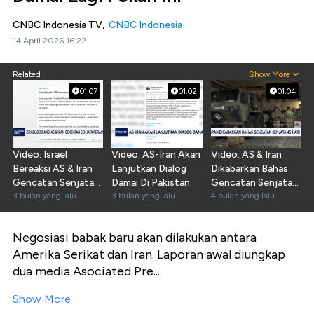
CNBC Indonesia TV,
CNBC Indonesia
14 April 2026 16:22
Related
Show More
01:07
01:02
01:04
Video: Israel
Video: AS-Iran Akan
Video: AS & Iran
Bereaksi AS & Iran
Lanjutkan Dialog
Dikabarkan Bahas
Gencatan Senjata
Damai Di Pakistan
Gencatan Senjata
Perang, Katakan Ini
3 bulan yang lalu
3 bulan yang lalu
45 Hari
4 bulan yang lalu
Negosiasi babak baru akan dilakukan antara
Amerika Serikat dan Iran. Laporan awal diungkap
dua media Asociated Pre...
Show More