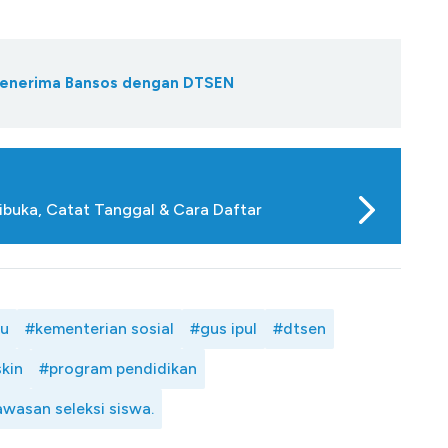
Penerima Bansos dengan DTSEN
buka, Catat Tanggal & Cara Daftar
ru
#kementerian sosial
#gus ipul
#dtsen
kin
#program pendidikan
wasan seleksi siswa.