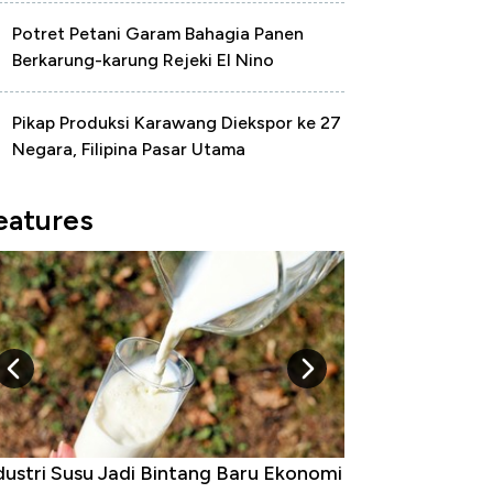
Potret Petani Garam Bahagia Panen
Berkarung-karung Rejeki El Nino
Pikap Produksi Karawang Diekspor ke 27
Negara, Filipina Pasar Utama
eatures
dustri Susu Jadi Bintang Baru Ekonomi
5 Raja Ekonomi 