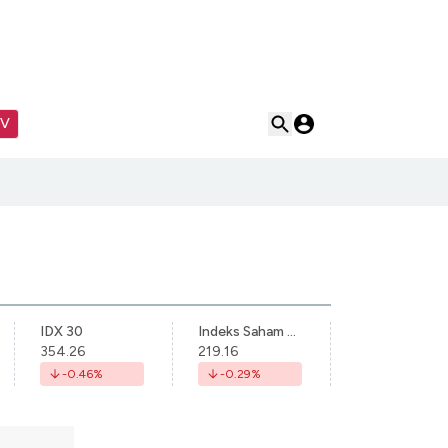
TV
IDX 30
Indeks Saham Syariah Indonesia
354.26
219.16
-0.46
%
-0.29
%