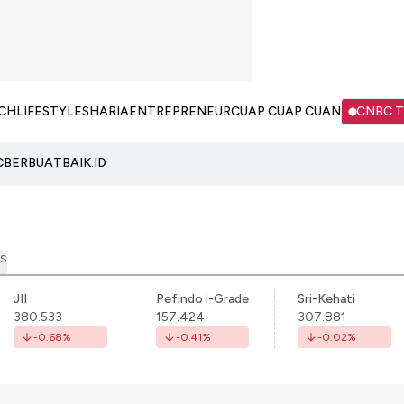
CH
LIFESTYLE
SHARIA
ENTREPRENEUR
CUAP CUAP CUAN
CNBC 
C
BERBUATBAIK.ID
S
JII
Pefindo i-Grade
Sri-Kehati
380.533
157.424
307.881
-0.68
%
-0.41
%
-0.02
%