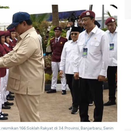
resmikan 166 Soklah Rakyat di 34 Provinsi, Banjarbaru, Senin