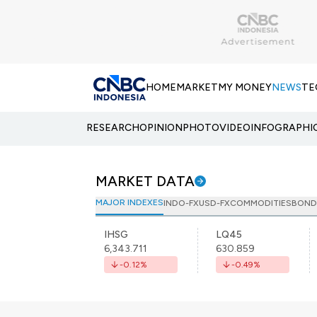
HOME
MARKET
MY MONEY
NEWS
TE
RESEARCH
OPINION
PHOTO
VIDEO
INFOGRAPHI
MARKET DATA
MAJOR INDEXES
INDO-FX
USD-FX
COMMODITIES
BOND
IHSG
LQ45
6,343.711
630.859
-0.12
%
-0.49
%