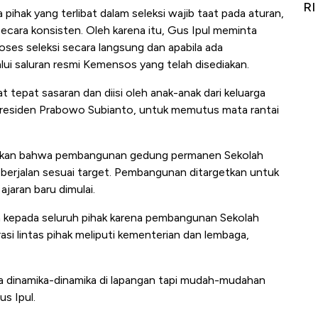
Alas Kaki Tumbuh Double Digit
RI
hak yang terlibat dalam seleksi wajib taat pada aturan,
ecara konsisten. Oleh karena itu, Gus Ipul meminta
ses seleksi secara langsung dan apabila ada
lui saluran resmi Kemensos yang telah disediakan.
t tepat sasaran dan diisi oleh anak-anak dari keluarga
 Presiden Prabowo Subianto, untuk memutus mata rantai
porkan bahwa pembangunan gedung permanen Sekolah
h berjalan sesuai target. Pembangunan ditargetkan untuk
jaran baru dimulai.
h kepada seluruh pihak karena pembangunan Sekolah
asi lintas pihak meliputi kementerian dan lembaga,
ada dinamika-dinamika di lapangan tapi mudah-mudahan
us Ipul.