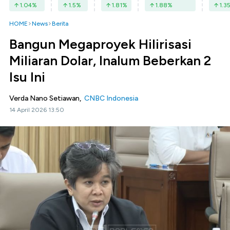
1.04
%
1.5
%
1.81
%
1.88
%
1.3
HOME
News
Berita
Bangun Megaproyek Hilirisasi
Miliaran Dolar, Inalum Beberkan 2
Isu Ini
Verda Nano Setiawan,
CNBC Indonesia
14 April 2026 13:50