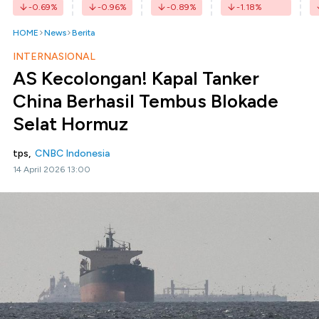
-0.69
%
-0.96
%
-0.89
%
-1.18
%
HOME
News
Berita
INTERNASIONAL
AS Kecolongan! Kapal Tanker
China Berhasil Tembus Blokade
Selat Hormuz
tps,
CNBC Indonesia
14 April 2026 13:00