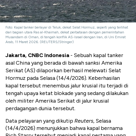
Foto: Kapal tanker berlayar di Teluk, dekat Selat Hormuz, seperti yang terlihat
dari bagian utara Ras al-Khaimah, dekat perbatasan dengan pemerintahan
Musandam di Oman, di tengah konflik AS-Israel dengan Iran, di Uni Emirat
Arab, 11 Maret 2026. (REUTERS/Stringer)
Jakarta, CNBC Indonesia
- Sebuah kapal tanker
asal China yang berada di bawah sanksi Amerika
Serikat (AS) dilaporkan berhasil melewati Selat
Hormuz pada Selasa (14/4/2026). Keberhasilan
kapal tersebut menembus jalur krusial itu terjadi di
tengah upaya ketat blokade yang sedang dilakukan
oleh militer Amerika Serikat di jalur krusial
perdagangan dunia tersebut.
Data pelayaran yang dikutip
Reuters
, Selasa
(14/4/2026) menunjukkan bahwa kapal bernama
Rich Starry tersebut menjadi kapal pertama yang