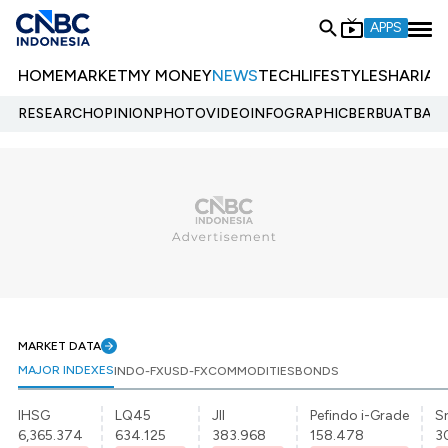
APPS
HOME
MARKET
MY MONEY
NEWS
TECH
LIFESTYLE
SHARIA
E
RESEARCH
OPINION
PHOTO
VIDEO
INFOGRAPHIC
BERBUATBAIK.
MARKET DATA
MAJOR INDEXES
INDO-FX
USD-FX
COMMODITIES
BONDS
IHSG
LQ45
JII
Pefindo i-Grade
Sr
6,365.374
634.125
383.968
158.478
3