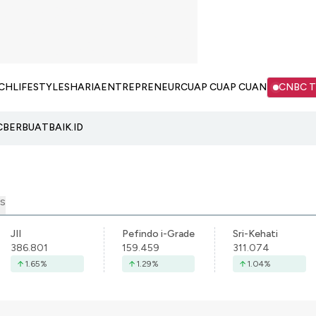
CH
LIFESTYLE
SHARIA
ENTREPRENEUR
CUAP CUAP CUAN
CNBC 
C
BERBUATBAIK.ID
S
JII
Pefindo i-Grade
Sri-Kehati
386.801
159.459
311.074
1.65
%
1.29
%
1.04
%