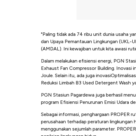
"Paling tidak ada 74 ribu unit dunia usah
dan Upaya Pemantauan Lingkungan (UKL-UP
(AMDAL). Ini kewajiban untuk kita awasi rut
Dalam melakukan efisiensi energi, PGN Stas
Exhaust Fan Compressor Building. Inovasi in
Joule. Selain itu, ada juga inovasiOptimali
Reduksi Limbah B3 Used Detergent Wash ya
PGN Stasiun Pagardewa juga berhasil menu
program Efisiensi Penurunan Emisi Udara d
Sebagai informasi, penghargaan PROPER rut
perusahaan terhadap peraturan lingkungan 
menggunakan sejumlah parameter. PROPER 
Harga Batu Bara Bangkit, Ad