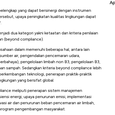
Apa yang Sebenarnya Terjadi?
Im
elengkap yang dapat bersinergi dengan instrumen
rsebut, upaya peningkatan kualitas lingkungan dapat
.
jadi dua kategori yakni ketaatan dan kriteria penilaian
ran (beyond compliance).
usahaan dalam memenuhi beberapa hal, antara lain
sumber air, pengendalian pencemaran udara,
erbahaya), pengelolaan limbah non B3, pengelolaan B3,
aan sampah. Sedangkan kriteria beyond compliance lebih
 perkembangan teknologi, penerapan praktik-praktik
ingkungan yang bersifat global.
liance meliputi penerapan sistem manajemen
isiensi energi, upaya penurunan emisi, implementasi
vasi air dan penurunan beban pencemaran air limbah,
a program pengembangan masyarakat.