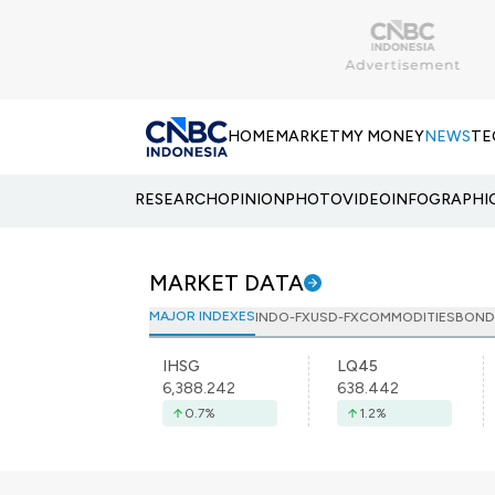
HOME
MARKET
MY MONEY
NEWS
TE
RESEARCH
OPINION
PHOTO
VIDEO
INFOGRAPHI
MARKET DATA
MAJOR INDEXES
INDO-FX
USD-FX
COMMODITIES
BOND
IHSG
LQ45
6,388.242
638.442
0.7
%
1.2
%