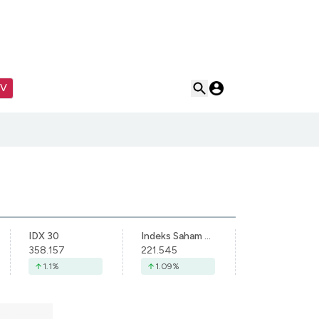
TV
IDX 30
Indeks Saham Syariah Indonesia
358.157
221.545
1.1
%
1.09
%