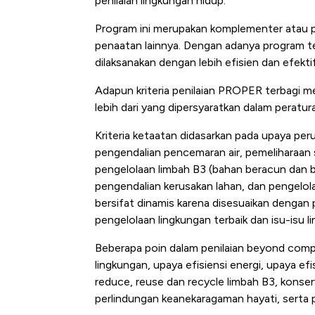
penilaian lingkungan hidup.
Baik Buat Pengusaha RI
Program ini merupakan komplementer atau p
penaatan lainnya. Dengan adanya program te
dilaksanakan dengan lebih efisien dan efektif
Adapun kriteria penilaian PROPER terbagi men
lebih dari yang dipersyaratkan dalam peratu
Kriteria ketaatan didasarkan pada upaya per
pengendalian pencemaran air, pemeliharaan 
pengelolaan limbah B3 (bahan beracun dan b
pengendalian kerusakan lahan, dan pengelol
bersifat dinamis karena disesuaikan dengan
pengelolaan lingkungan terbaik dan isu-isu l
Beberapa poin dalam penilaian beyond comp
lingkungan, upaya efisiensi energi, upaya ef
reduce, reuse dan recycle limbah B3, konser
perlindungan keanekaragaman hayati, sert