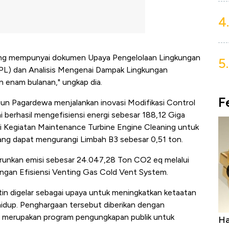
4.
a yang mempunyai dokumen Upaya Pengelolaan Lingkungan
5.
L) dan Analisis Mengenai Dampak Lingkungan
in enam bulanan," ungkap dia.
F
iun Pagardewa menjalankan inovasi Modifikasi Control
i berhasil mengefisiensi energi sebesar 188,12 Giga
sasi Kegiatan Maintenance Turbine Engine Cleaning untuk
ng dapat mengurangi Limbah B3 sebesar 0,51 ton.
runkan emisi sebesar 24.047,28 Ton CO2 eq melalui
engan Efisiensi Venting Gas Cold Vent System.
in digelar sebagai upaya untuk meningkatkan ketaatan
hidup. Penghargaan tersebut diberikan dengan
merupakan program pengungkapan publik untuk
a Kabar
Harga Emas Jatuh Usai Terbang 3 Hari,
Do