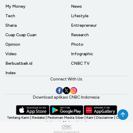
My Money
News
Tech
Lifestyle
Sharia
Entrepreneur
Cuap Cuap Cuan
Research
Opinion
Photo
Video
Infographic
Berbuatbaik.id
CNBC TV
Index
Connect With Us:
Download aplikasi CNBC Indonesia:
Tentang Kami
|
Redaksi
|
Pedoman Media Siber
|
Karir
|
Disclaimer
|
CNBC
Indonesia My Investment
©2026 CNBC Indonesia, A Transmedia Company