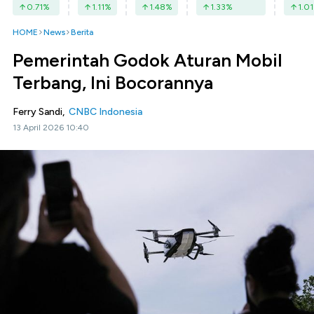
0.71
%
1.11
%
1.48
%
1.33
%
1.01
HOME
News
Berita
Pemerintah Godok Aturan Mobil
Terbang, Ini Bocorannya
Ferry Sandi,
CNBC Indonesia
13 April 2026 10:40