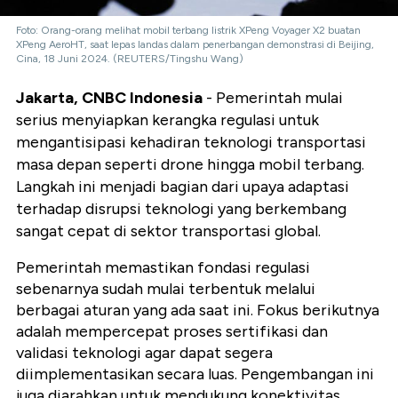
Foto: Orang-orang melihat mobil terbang listrik XPeng Voyager X2 buatan
XPeng AeroHT, saat lepas landas dalam penerbangan demonstrasi di Beijing,
Cina, 18 Juni 2024. (REUTERS/Tingshu Wang)
Jakarta, CNBC Indonesia
- Pemerintah mulai
serius menyiapkan kerangka regulasi untuk
mengantisipasi kehadiran teknologi transportasi
masa depan seperti drone hingga mobil terbang.
Langkah ini menjadi bagian dari upaya adaptasi
terhadap disrupsi teknologi yang berkembang
sangat cepat di sektor transportasi global.
Pemerintah memastikan fondasi regulasi
sebenarnya sudah mulai terbentuk melalui
berbagai aturan yang ada saat ini. Fokus berikutnya
adalah mempercepat proses sertifikasi dan
validasi teknologi agar dapat segera
diimplementasikan secara luas. Pengembangan ini
juga diarahkan untuk mendukung konektivitas,