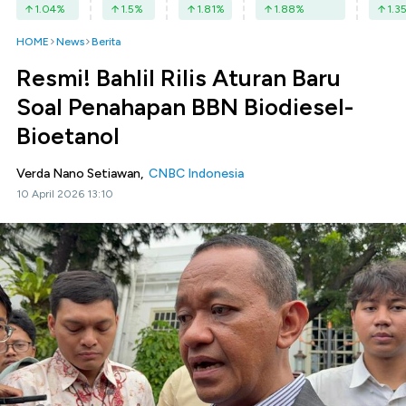
1.04
%
1.5
%
1.81
%
1.88
%
1.3
HOME
News
Berita
Resmi! Bahlil Rilis Aturan Baru
Soal Penahapan BBN Biodiesel-
Bioetanol
Verda Nano Setiawan,
CNBC Indonesia
10 April 2026 13:10