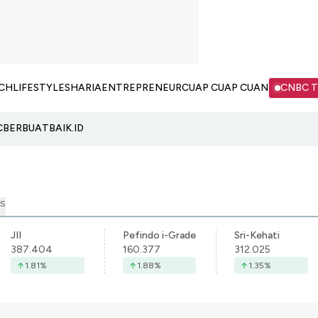
CH
LIFESTYLE
SHARIA
ENTREPRENEUR
CUAP CUAP CUAN
CNBC 
C
BERBUATBAIK.ID
S
JII
Pefindo i-Grade
Sri-Kehati
387.404
160.377
312.025
1.81
%
1.88
%
1.35
%