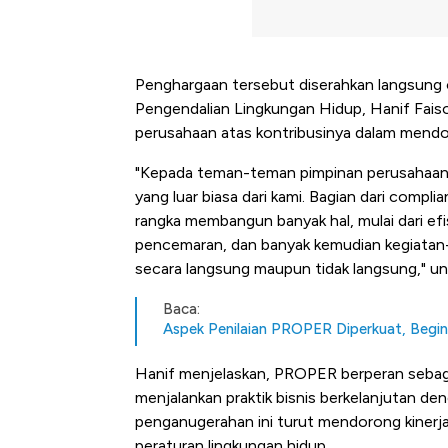
Penghargaan tersebut diserahkan langsung
Pengendalian Lingkungan Hidup, Hanif Faiso
perusahaan atas kontribusinya dalam mendoro
"Kepada teman-teman pimpinan perusahaan, 
yang luar biasa dari kami. Bagian dari compl
rangka membangun banyak hal, mulai dari ef
pencemaran, dan banyak kemudian kegiata
secara langsung maupun tidak langsung," un
Baca:
Aspek Penilaian PROPER Diperkuat, Begini
Hanif menjelaskan, PROPER berperan sebag
menjalankan praktik bisnis berkelanjutan deng
penganugerahan ini turut mendorong kinerj
Kongo Tutup Keran Ekspor, 
peraturan lingkungan hidup.