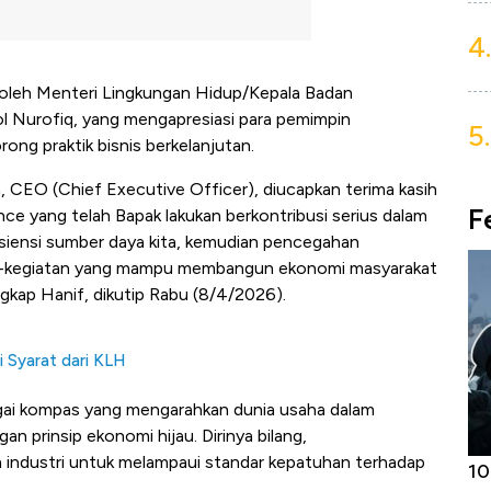
4.
 oleh Menteri Lingkungan Hidup/Kepala Badan
l Nurofiq, yang mengapresiasi para pemimpin
5.
ng praktik bisnis berkelanjutan.
CEO (Chief Executive Officer), diucapkan terima kasih
F
iance yang telah Bapak lakukan berkontribusi serius dalam
isiensi sumber daya kita, kemudian pencegahan
n-kegiatan yang mampu membangun ekonomi masyarakat
gkap Hanif, dikutip Rabu (8/4/2026).
 Syarat dari KLH
ai kompas yang mengarahkan dunia usaha dalam
an prinsip ekonomi hijau. Dirinya bilang,
a industri untuk melampaui standar kepatuhan terhadap
Harga
10 Provinsi dengan Tingkat
Bu