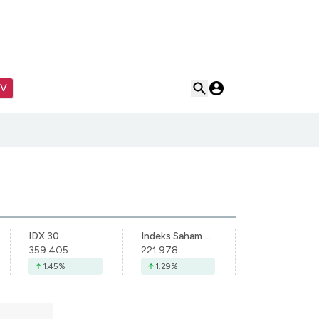
TV
IDX 30
Indeks Saham Syariah Indonesia
359.405
221.978
1.45
%
1.29
%