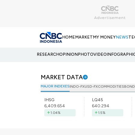
HOME
MARKET
MY MONEY
NEWS
TE
RESEARCH
OPINION
PHOTO
VIDEO
INFOGRAPHI
MARKET DATA
MAJOR INDEXES
INDO-FX
USD-FX
COMMODITIES
BOND
IHSG
LQ45
6,409.654
640.294
1.04
%
1.5
%