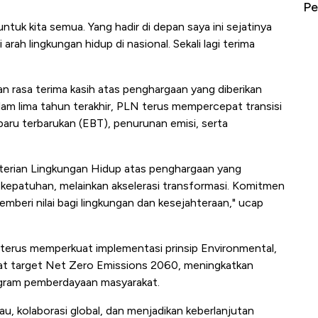
erbahaya
Pengangguran Tertinggi, Ada Jakarta
Be
untuk kita semua. Yang hadir di depan saya ini sejatinya
ah lingkungan hidup di nasional. Sekali lagi terima
n rasa terima kasih atas penghargaan yang diberikan
am lima tahun terakhir, PLN terus mempercepat transisi
baru terbarukan (EBT), penurunan emisi, serta
terian Lingkungan Hidup atas penghargaan yang
kepatuhan, melainkan akselerasi transformasi. Komitmen
emberi nilai bagi lingkungan dan kesejahteraan," ucap
terus memperkuat implementasi prinsip Environmental,
t target Net Zero Emissions 2060, meningkatkan
rogram pemberdayaan masyarakat.
au, kolaborasi global, dan menjadikan keberlanjutan