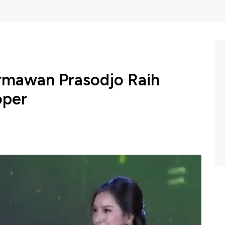
armawan Prasodjo Raih
oper
ngkungan Hidup bersama CNBC Indonesia kembali
PER 2025
, sebagai ajang apresiasi bagi perusahaan yang
anjutan dan tanggung jawab lingkungan pada Selasa, 7
rikan
penghargaan Green Leadership Proper kepada