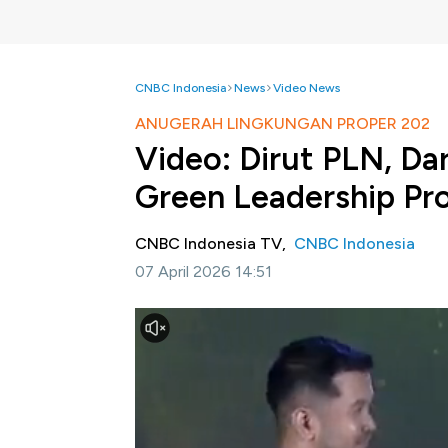
CNBC Indonesia
News
Video News
ANUGERAH LINGKUNGAN PROPER 202
Video: Dirut PLN, D
Green Leadership Pr
CNBC Indonesia TV,
CNBC Indonesia
07 April 2026 14:51
Jakarta, CNBC Indonesia-
Kementerian Li
menghadirkan
Anugerah Lingkungan PRO
berkomitmen terhadap praktik bisnis berkel
April 2026.
Anugerah Lingkungan PROPER 2025 membe