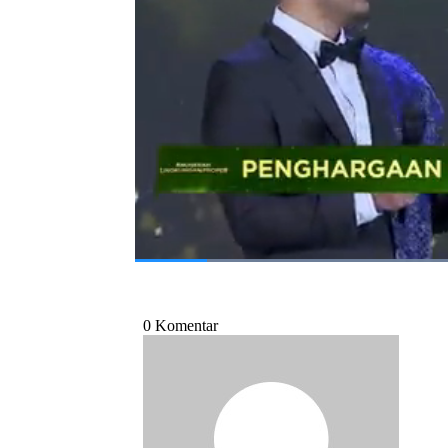
Direktur Utama PT PLN (Persero), Darmawa
Selengkapnya simak dalam Anugerah Ling
0
7
/04/2026)
Bagikan:
#anugerah lingkungan proper 2025
#pl