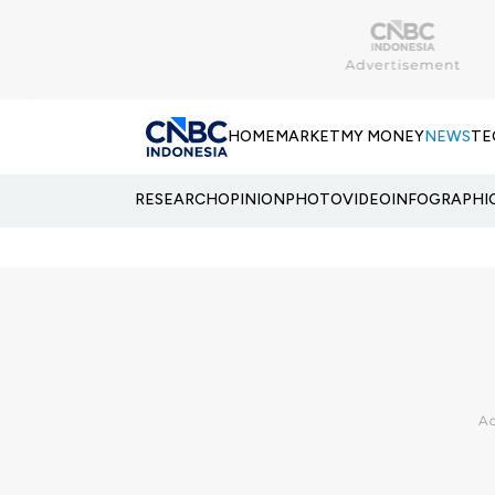
HOME
MARKET
MY MONEY
NEWS
TE
RESEARCH
OPINION
PHOTO
VIDEO
INFOGRAPHI