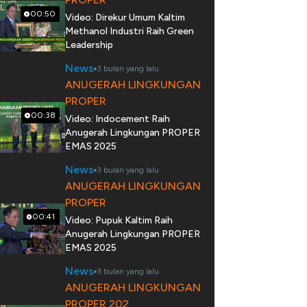
00:50
Video: Direkur Umum Kaltim
Methanol Industri Raih Green
Leadership
News
3 bulan yang lalu
ANUGERAH LINGKUNGAN
PROPER
00:38
Video: Indocement Raih
Anugerah Lingkungan PROPER
EMAS 2025
News
3 bulan yang lalu
ANUGERAH LINGKUNGAN
PROPER
00:41
Video: Pupuk Kaltim Raih
Anugerah Lingkungan PROPER
EMAS 2025
News
3 bulan yang lalu
ANUGERAH LINGKUNGAN
PROPER 202