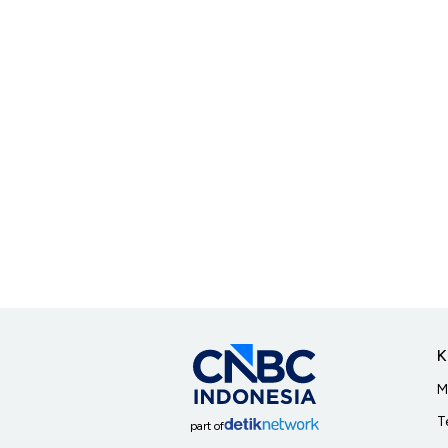
K
M
T
part of