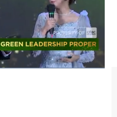
n Prasodjo
kungan PROPER 2025, CNBC Indonesia
(Se
lasa
,
n