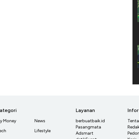
ategori
Layanan
Info
y Money
News
berbuatbaik.id
Tent
Pasangmata
Redak
ech
Lifestyle
Adsmart
Pedom