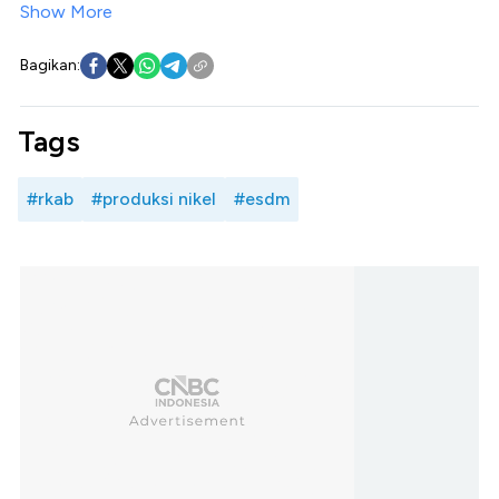
Show More
Bagikan:
Tags
#rkab
#produksi nikel
#esdm