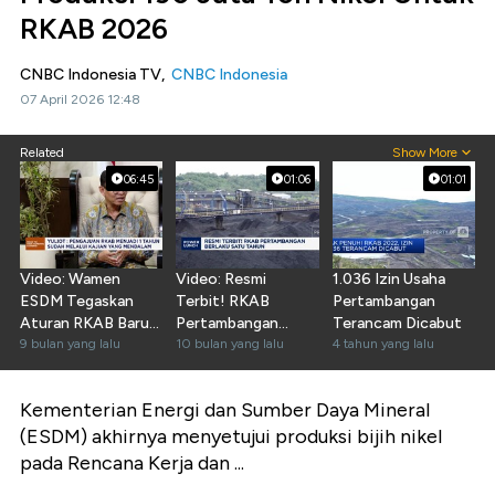
RKAB 2026
CNBC Indonesia TV,
CNBC Indonesia
07 April 2026 12:48
Related
Show More
06:45
01:06
01:01
Video: Wamen
Video: Resmi
1.036 Izin Usaha
ESDM Tegaskan
Terbit! RKAB
Pertambangan
Aturan RKAB Baru
Pertambangan
Terancam Dicabut
Jamin Kepastian
9 bulan yang lalu
Berlaku Satu Tahun
10 bulan yang lalu
4 tahun yang lalu
Usaha
Kementerian Energi dan Sumber Daya Mineral
(ESDM) akhirnya menyetujui produksi bijih nikel
pada Rencana Kerja dan ...