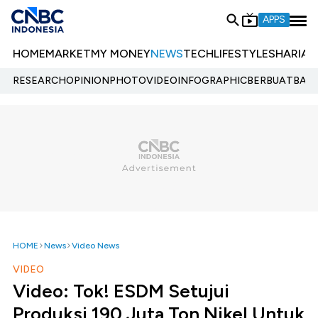
APPS
HOME
MARKET
MY MONEY
NEWS
TECH
LIFESTYLE
SHARIA
E
RESEARCH
OPINION
PHOTO
VIDEO
INFOGRAPHIC
BERBUATBAIK.
HOME
News
Video News
VIDEO
Video: Tok! ESDM Setujui
Produksi 190 Juta Ton Nikel Untuk