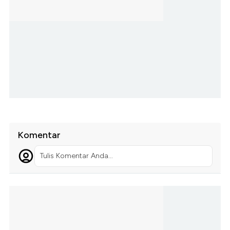
Komentar
Tulis Komentar Anda...