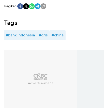
Bagikan:
Tags
#bank indonesia
#qris
#china