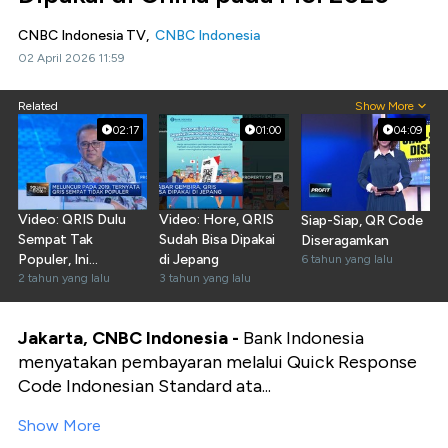
CNBC Indonesia TV,
CNBC Indonesia
02 April 2026 11:59
Related
Show More
02:17
01:00
04:09
Video: QRIS Dulu
Video: Hore, QRIS
Siap-Siap, QR Code
Sempat Tak
Sudah Bisa Dipakai
Diseragamkan
Populer, Ini
di Jepang
6 tahun yang lalu
Penyebabnya!
2 tahun yang lalu
3 tahun yang lalu
Jakarta, CNBC Indonesia -
Bank Indonesia
menyatakan pembayaran melalui Quick Response
Code Indonesian Standard ata...
Show More