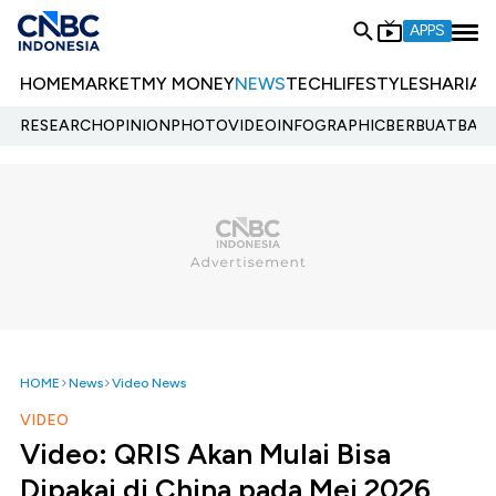
APPS
HOME
MARKET
MY MONEY
NEWS
TECH
LIFESTYLE
SHARIA
E
RESEARCH
OPINION
PHOTO
VIDEO
INFOGRAPHIC
BERBUATBAIK.
HOME
News
Video News
VIDEO
Video: QRIS Akan Mulai Bisa
Dipakai di China pada Mei 2026