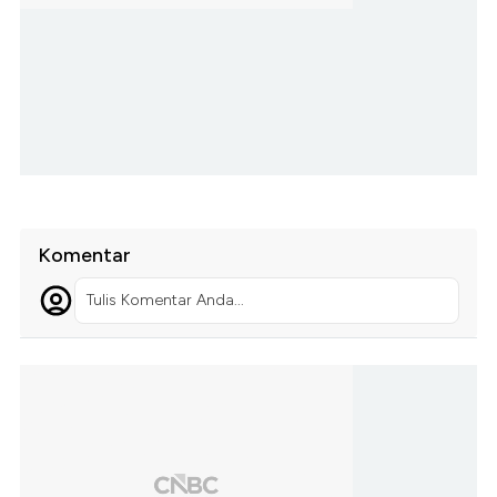
Komentar
Tulis Komentar Anda...