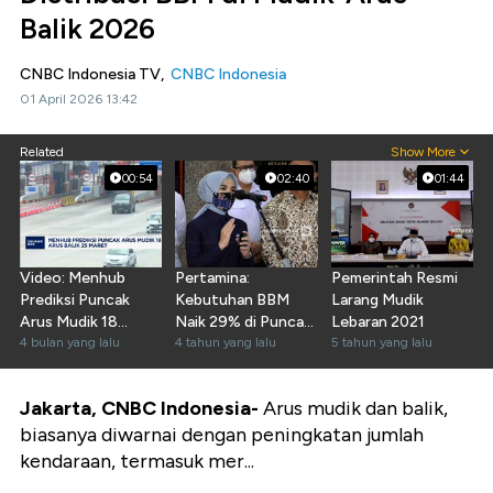
Balik 2026
CNBC Indonesia TV,
CNBC Indonesia
01 April 2026 13:42
Related
Show More
00:54
02:40
01:44
Video: Menhub
Pertamina:
Pemerintah Resmi
Prediksi Puncak
Kebutuhan BBM
Larang Mudik
Arus Mudik 18
Naik 29% di Puncak
Lebaran 2021
Maret, Arus Balik 25
4 bulan yang lalu
Arus Mudik
4 tahun yang lalu
5 tahun yang lalu
Maret
Jakarta, CNBC Indonesia-
Arus mudik dan balik,
biasanya diwarnai dengan peningkatan jumlah
kendaraan, termasuk mer...