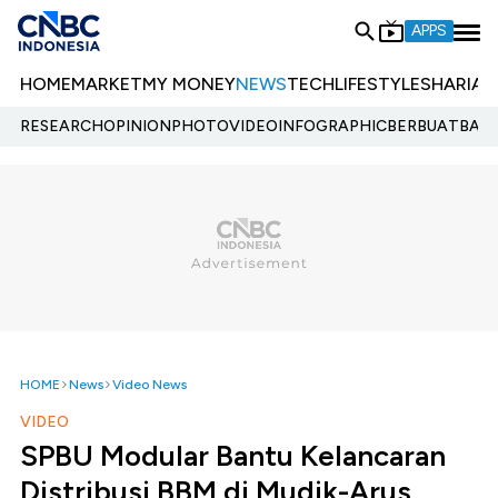
APPS
HOME
MARKET
MY MONEY
NEWS
TECH
LIFESTYLE
SHARIA
E
RESEARCH
OPINION
PHOTO
VIDEO
INFOGRAPHIC
BERBUATBAIK.
HOME
News
Video News
VIDEO
SPBU Modular Bantu Kelancaran
Distribusi BBM di Mudik-Arus