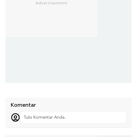
Komentar
Tulis Komentar Anda...