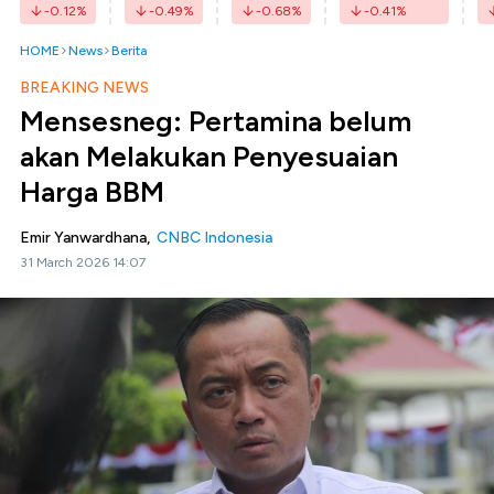
-0.12
%
-0.49
%
-0.68
%
-0.41
%
HOME
News
Berita
BREAKING NEWS
Mensesneg: Pertamina belum
akan Melakukan Penyesuaian
Harga BBM
Emir Yanwardhana,
CNBC Indonesia
31 March 2026 14:07