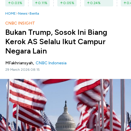
0.03
%
0.11
%
0.05
%
0.24
%
0.
HOME
News
Berita
CNBC INSIGHT
Bukan Trump, Sosok Ini Biang
Kerok AS Selalu Ikut Campur
Negara Lain
MFakhriansyah,
CNBC Indonesia
29 March 2026 08:15