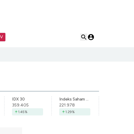
TV
IDX 30
Indeks Saham Syariah Indonesia
359.405
221.978
1.45
%
1.29
%