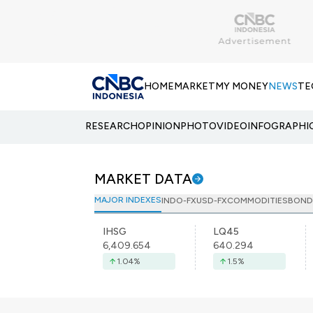
HOME
MARKET
MY MONEY
NEWS
TE
RESEARCH
OPINION
PHOTO
VIDEO
INFOGRAPHI
MARKET DATA
MAJOR INDEXES
INDO-FX
USD-FX
COMMODITIES
BOND
IHSG
LQ45
6,409.654
640.294
1.04
%
1.5
%