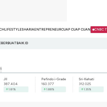
CH
LIFESTYLE
SHARIA
ENTREPRENEUR
CUAP CUAP CUAN
CNBC 
C
BERBUATBAIK.ID
S
JII
Pefindo i-Grade
Sri-Kehati
387.404
160.377
312.025
1.81
%
1.88
%
1.35
%