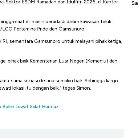
al Sektor ESDM Ramadan dan Idulfitri 2026, di Kantor
di Jaman Dulu
Sa
hingga saat ini masih berada di dalam kawasan teluk.
h VLCC Pertamina Pride dan Gamsunuro.
 RI, sementara Gamsunoro untuk melayani pihak ketiga,
gai pihak baik Kementerian Luar Negeri (Kemenlu) dan
ma-sama situasi di sana semakin baik. Sehingga kargo-
wati lokasi itu dengan baik," tegas Simon.
ya Boleh Lewat Selat Hormuz