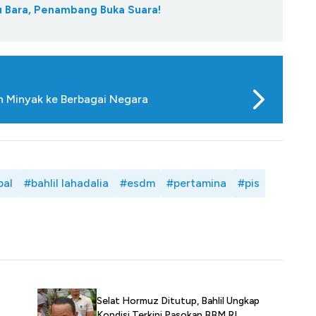
tu Bara, Penambang Buka Suara!
n Minyak ke Berbagai Negara
pal
#bahlil lahadalia
#esdm
#pertamina
#pis
Selat Hormuz Ditutup, Bahlil Ungkap
Kondisi Terkini Pasokan BBM RI