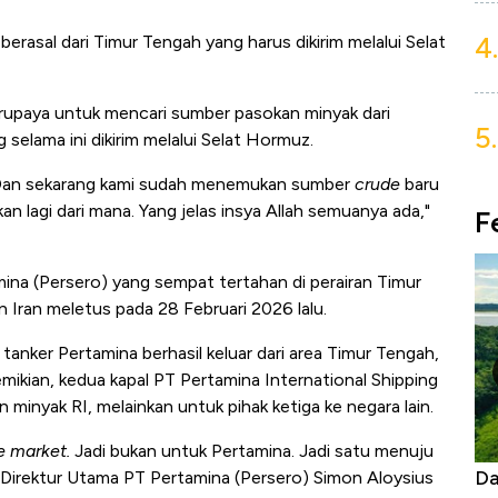
4.
berasal dari Timur Tengah yang harus dikirim melalui Selat
erupaya untuk mencari sumber pasokan minyak dari
5.
selama ini dikirim melalui Selat Hormuz.
. Dan sekarang kami sudah menemukan sumber
crude
baru
an lagi dari mana. Yang jelas insya Allah semuanya ada,"
F
amina (Persero) yang sempat tertahan di perairan Timur
n Iran meletus pada 28 Februari 2026 lalu.
nker Pertamina berhasil keluar dari area Timur Tengah,
mikian, kedua kapal PT Pertamina International Shipping
minyak RI, melainkan untuk pihak ketiga ke negara lain.
e market.
Jadi bukan untuk Pertamina. Jadi satu menuju
Begini Cara Korsel atasi Panas Tanpa AC
Da
 Direktur Utama PT Pertamina (Persero) Simon Aloysius