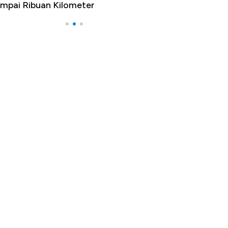
mpai Ribuan Kilometer
Melancong Luar 