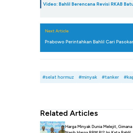
Video: Bahlil Berencana Revisi RKAB Ba
Next Article
Prabowo Perintahkan Bahlil Cari Pasoka
#selat hormuz
#minyak
#tanker
#ka
Related Articles
Harga Minyak Dunia Melejit, Gimana
Nasib Harga BBM RI? Ini Kata Bahlil