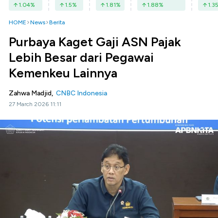
1.04
%
1.5
%
1.81
%
1.88
%
1.3
HOME
News
Berita
Purbaya Kaget Gaji ASN Pajak
Lebih Besar dari Pegawai
Kemenkeu Lainnya
Zahwa Madjid,
CNBC Indonesia
27 March 2026 11:11