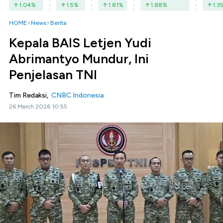
1.04
%
1.5
%
1.81
%
1.88
%
1.3
HOME
News
Berita
Kepala BAIS Letjen Yudi
Abrimantyo Mundur, Ini
Penjelasan TNI
Tim Redaksi,
CNBC Indonesia
26 March 2026 10:55