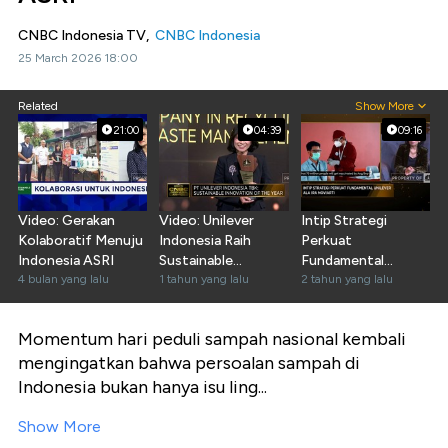
CNBC Indonesia TV,
CNBC Indonesia
25 March 2026 18:00
Related
Show More
21:00
04:39
09:16
Video: Gerakan
Video: Unilever
Intip Strategi
Kolaboratif Menuju
Indonesia Raih
Perkuat
Indonesia ASRI
Sustainable
Fundamental
4 bulan yang lalu
Innovation of The
1 tahun yang lalu
Unilever Ala Ira
2 tahun yang lalu
Year
Noviarti
Momentum hari peduli sampah nasional kembali
mengingatkan bahwa persoalan sampah di
Indonesia bukan hanya isu ling...
Show More