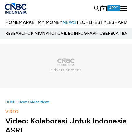
APPS
HOME
MARKET
MY MONEY
NEWS
TECH
LIFESTYLE
SHARIA
E
RESEARCH
OPINION
PHOTO
VIDEO
INFOGRAPHIC
BERBUATBAIK.
HOME
News
Video News
VIDEO
Video: Kolaborasi Untuk Indonesia
ASRI